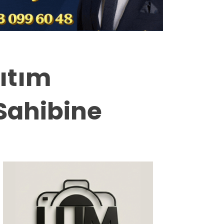
Milas
Muğla’dan
Asayiş
ğıtım
Gündem
 Sahibine
Ekonomi
Spor
Vefat
Genel
İletişim
Künye