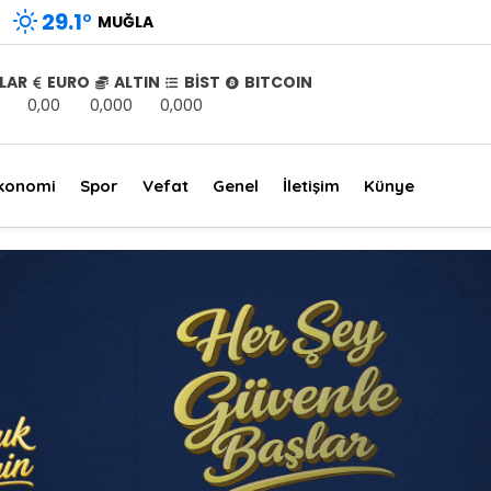
29.1
°
MUĞLA
LAR
EURO
ALTIN
BİST
BITCOIN
0,00
0,000
0,000
konomi
Spor
Vefat
Genel
İletişim
Künye