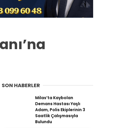
Milas
Muğla’dan
Asayiş
anı’na
Gündem
Ekonomi
Spor
Vefat
SON HABERLER
Genel
Milas’ta Kaybolan
Demans Hastası Yaşlı
İletişim
Adam, Polis Ekiplerinin 3
Saatlik Çalışmasıyla
Künye
Bulundu