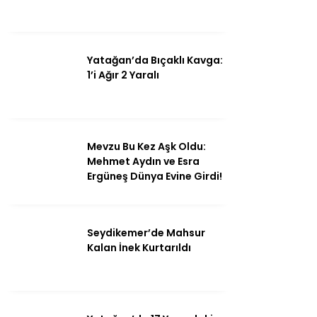
Yatağan’da Bıçaklı Kavga:
Instagram
1’i Ağır 2 Yaralı
Youtube
Mevzu Bu Kez Aşk Oldu:
Mehmet Aydın ve Esra
Ergüneş Dünya Evine Girdi!
Seydikemer’de Mahsur
Kalan İnek Kurtarıldı