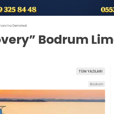
manı’na Demirledi
overy” Bodrum Lim
TÜM YAZILARI
Bodrum