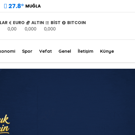
27.8
°
MUĞLA
LAR
EURO
ALTIN
BİST
BITCOIN
0,00
0,000
0,000
konomi
Spor
Vefat
Genel
İletişim
Künye