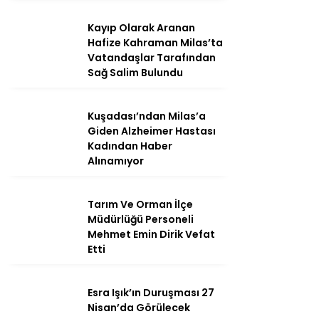
Kayıp Olarak Aranan
Hafize Kahraman Milas’ta
Vatandaşlar Tarafından
Sağ Salim Bulundu
Kuşadası’ndan Milas’a
Giden Alzheimer Hastası
Kadından Haber
Alınamıyor
Tarım Ve Orman İlçe
WhatsApp
Müdürlüğü Personeli
İhbar Hattı
Mehmet Emin Dirik Vefat
Etti
Esra Işık’ın Duruşması 27
Facebook
Nisan’da Görülecek