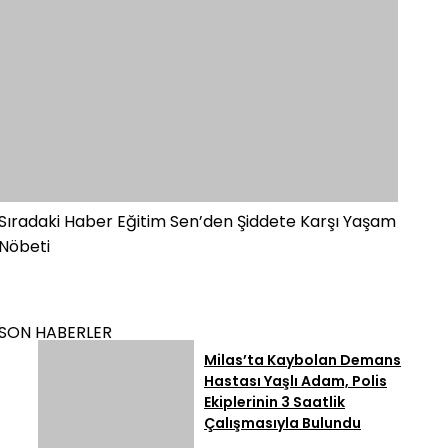
Sıradaki Haber
Eğitim Sen’den Şiddete Karşı Yaşam
Nöbeti
SON HABERLER
Milas’ta Kaybolan Demans
Hastası Yaşlı Adam, Polis
Ekiplerinin 3 Saatlik
Çalışmasıyla Bulundu