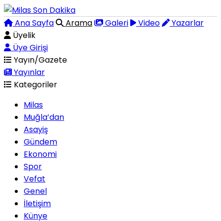
Ana Sayfa
Arama
Galeri
Video
Yazarlar
Üyelik
Üye Girişi
Yayın/Gazete
Yayınlar
Kategoriler
Milas
Muğla’dan
Asayiş
Gündem
Ekonomi
Spor
Vefat
Genel
İletişim
Künye