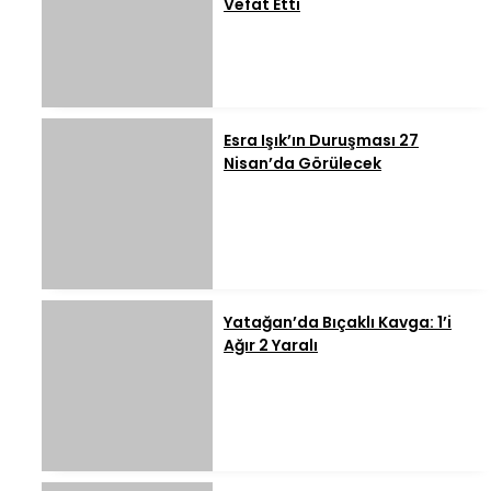
Vefat Etti
Esra Işık’ın Duruşması 27
Nisan’da Görülecek
Yatağan’da Bıçaklı Kavga: 1’i
Ağır 2 Yaralı