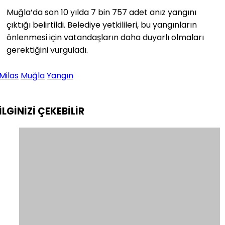
Muğla’da son 10 yılda 7 bin 757 adet anız yangını
çıktığı belirtildi. Belediye yetkilileri, bu yangınların
önlenmesi için vatandaşların daha duyarlı olmaları
gerektiğini vurguladı.
Milas
Muğla
Yangın
İLGİNİZİ
ÇEKEBİLİR