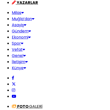
YAZARLAR
Milas
Muğla’dan
Asayiş
Gündem
Ekonomi
Spor
Vefat
Genel
İletişim
Künye
FOTO
GALERİ