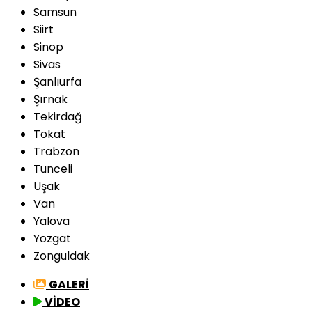
Samsun
Siirt
Sinop
Sivas
Şanlıurfa
Şırnak
Tekirdağ
Tokat
Trabzon
Tunceli
Uşak
Van
Yalova
Yozgat
Zonguldak
GALERİ
VİDEO