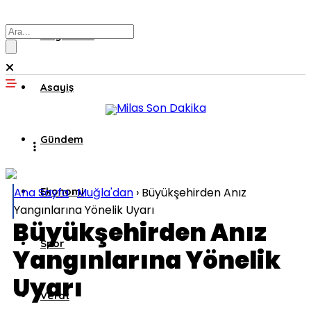
Muğla’dan
Asayiş
Gündem
Ana Sayfa
Ekonomi
›
Muğla'dan
›
Büyükşehirden Anız
Yangınlarına Yönelik Uyarı
Büyükşehirden Anız
Spor
Yangınlarına Yönelik
Uyarı
Vefat