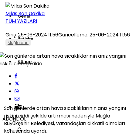
Milas Son Dakika
Genel
TÜM YAZILARI
Giriş: 25-06-2024 11:56
Güncelleme: 25-06-2024 11:56
İletişim
Muğla'dan
Künye
Son günlerde artan hava sıcaklıklarının anız yangını
riskini ciddi şekilde artırması nedeniyle Muğla
ABONE OL
Büyükşehir Belediyesi, vatandaşları dikkatli olmaları
konusunda uyardı.