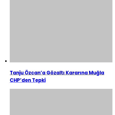
Tanju Özcan’a Gözaltı Kararına Muğla
CHP’den Tepki