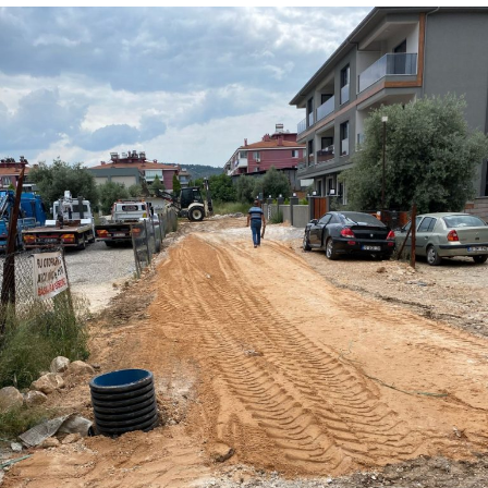
İLETIŞIM
KÜNYE
WhatsApp
İhbar Hattı
Facebook
Instagram