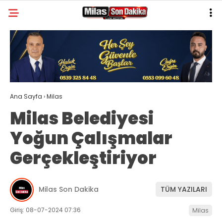
30.4
°
MUĞLA
GALERİ
VİDEO
YAZARLAR
MILAS
Ana Sayfa
›
Milas
MUĞLA’DAN
Milas Belediyesi
ASAYIŞ
Yoğun Çalışmalar
GÜNDEM
Gerçekleştiriyor
EKONOMI
SPOR
Milas Son Dakika
TÜM YAZILARI
VEFAT
Giriş: 08-07-2024 07:36
Milas
GENEL