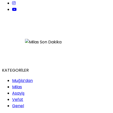
KATEGORİLER
Muğla’dan
Milas
Asayiş
Vefat
Genel