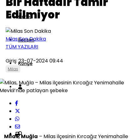
Bir Haftadır Tamir
Edilmiyor
Genel
Milas Son Dakika
İletişim
TÜM YAZILARI
Giriş: 23-07-2024 09:44
Künye
Milas
Milas, Muğla
– Milas ilçesinin Kırcağız Yenimahalle