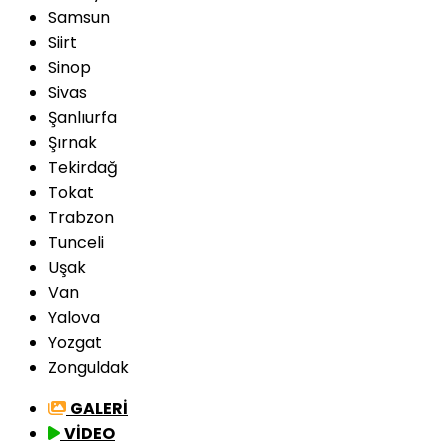
Samsun
Siirt
Sinop
Sivas
Şanlıurfa
Şırnak
Tekirdağ
Tokat
Trabzon
Tunceli
Uşak
Van
Yalova
Yozgat
Zonguldak
GALERİ
VİDEO