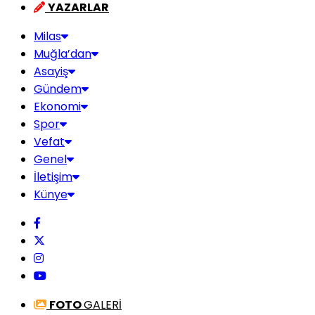
YAZARLAR
Milas
Muğla’dan
Asayiş
Gündem
Ekonomi
Spor
Vefat
Genel
İletişim
Künye
FOTO
GALERİ