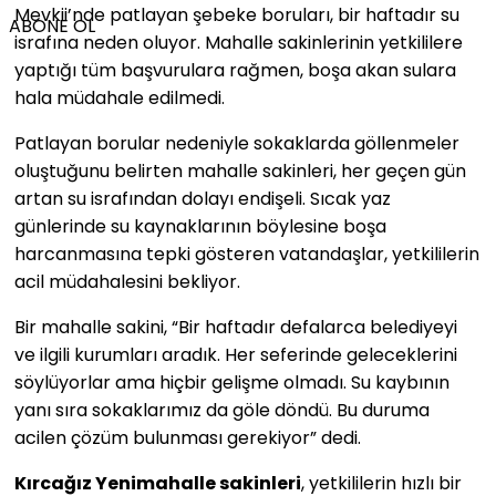
Mevkii’nde patlayan şebeke boruları, bir haftadır su
ABONE OL
israfına neden oluyor. Mahalle sakinlerinin yetkililere
yaptığı tüm başvurulara rağmen, boşa akan sulara
hala müdahale edilmedi.
Patlayan borular nedeniyle sokaklarda göllenmeler
oluştuğunu belirten mahalle sakinleri, her geçen gün
artan su israfından dolayı endişeli. Sıcak yaz
günlerinde su kaynaklarının böylesine boşa
harcanmasına tepki gösteren vatandaşlar, yetkililerin
acil müdahalesini bekliyor.
Bir mahalle sakini, “Bir haftadır defalarca belediyeyi
ve ilgili kurumları aradık. Her seferinde geleceklerini
söylüyorlar ama hiçbir gelişme olmadı. Su kaybının
yanı sıra sokaklarımız da göle döndü. Bu duruma
acilen çözüm bulunması gerekiyor” dedi.
Kırcağız Yenimahalle sakinleri
, yetkililerin hızlı bir