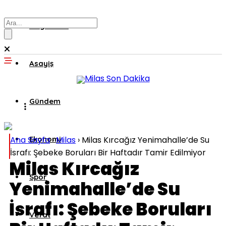
Muğla’dan
Asayiş
Gündem
Ana Sayfa
Ekonomi
›
Milas
›
Milas Kırcağız Yenimahalle’de Su
İsrafı: Şebeke Boruları Bir Haftadır Tamir Edilmiyor
Milas Kırcağız
Spor
Yenimahalle’de Su
İsrafı: Şebeke Boruları
Vefat