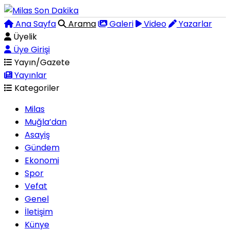
Ana Sayfa
Arama
Galeri
Video
Yazarlar
Üyelik
Üye Girişi
Yayın/Gazete
Yayınlar
Kategoriler
Milas
Muğla’dan
Asayiş
Gündem
Ekonomi
Spor
Vefat
Genel
İletişim
Künye