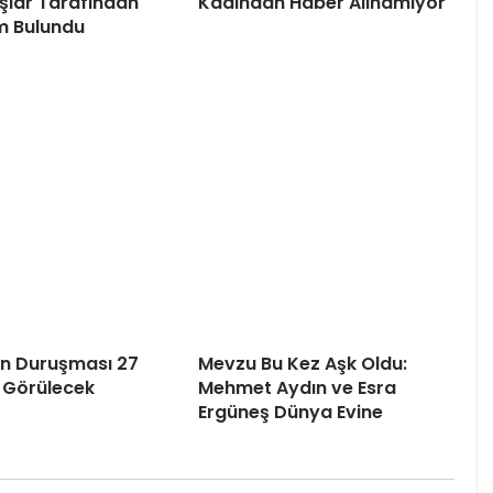
lar Tarafından
Kadından Haber Alınamıyor
m Bulundu
’ın Duruşması 27
Mevzu Bu Kez Aşk Oldu:
 Görülecek
Mehmet Aydın ve Esra
Ergüneş Dünya Evine