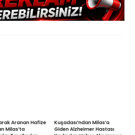
arak Aranan Hafize
Kuşadası’ndan Milas’a
 Milas’ta
Giden Alzheimer Hastası