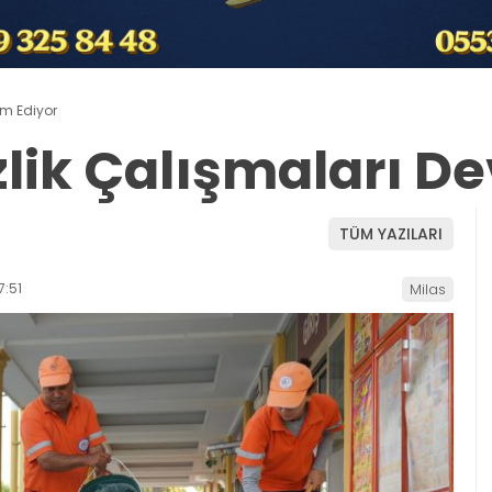
am Ediyor
zlik Çalışmaları D
TÜM YAZILARI
:51
Milas