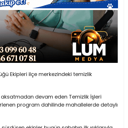
üğü Ekipleri ilçe merkezindeki temizlik
ini aksatmadan devam eden Temizlik İşleri
irlenen program dahilinde mahallelerde detaylı
rdüren ekipler bugün sabahın ilk ışıklarıyla