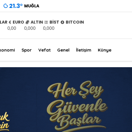
21.3
°
MUĞLA
LAR
EURO
ALTIN
BİST
BITCOIN
0,00
0,000
0,000
konomi
Spor
Vefat
Genel
İletişim
Künye