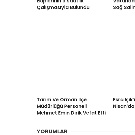
Ekiplerinin 3 Saatlik
Vatandaş
Çalışmasıyla Bulundu
Sağ Sali
Tarım Ve Orman İlçe
Esra Işık
Müdürlüğü Personeli
Nisan’da
Mehmet Emin Dirik Vefat Etti
YORUMLAR