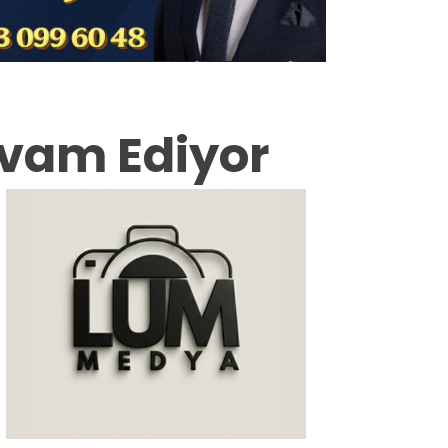
Milas
Muğla’dan
Asayiş
evam Ediyor
Gündem
Ekonomi
Spor
Vefat
Genel
İletişim
Künye