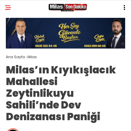
31.6
°
MUĞLA
GALERİ
VİDEO
YAZARLAR
MILAS
Ana Sayfa
›
Milas
MUĞLA’DAN
Milas’ın Kıyıkışlacık
ASAYIŞ
Mahallesi
GÜNDEM
Zeytinlikuyu
EKONOMI
Sahili’nde Dev
SPOR
Denizanası Paniği
VEFAT
GENEL