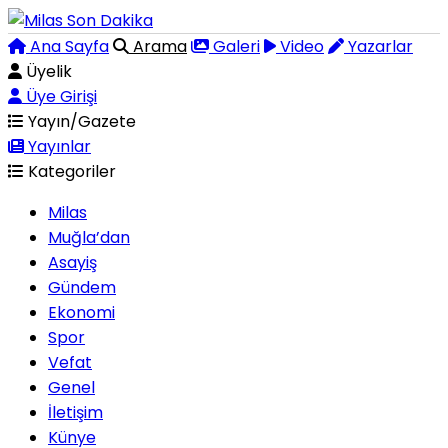
Ana Sayfa
Arama
Galeri
Video
Yazarlar
Üyelik
Üye Girişi
Yayın/Gazete
Yayınlar
Kategoriler
Milas
Muğla’dan
Asayiş
Gündem
Ekonomi
Spor
Vefat
Genel
İletişim
Künye