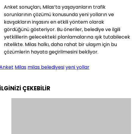
Anket sonuçları, Milas’ta yaşayanların trafik
sorunlarının çözümü konusunda yeni yolların ve
kavşakların inşasını en etkili yöntem olarak
gördüğünü gösteriyor. Bu öneriler, belediye ve ilgili
yetkililerin gelecekteki planlamalarına ışık tutabilecek
nitelikte. Milas halkı, daha rahat bir ulaşım için bu
çözümlerin hayata geçirilmesini bekliyor.
Anket
Milas
milas belediyesi
yeni yollar
İLGİNİZİ
ÇEKEBİLİR