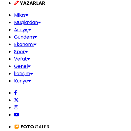
YAZARLAR
Milas
Muğla’dan
Asayiş
Gündem
Ekonomi
Spor
Vefat
Genel
İletişim
Künye
FOTO
GALERİ