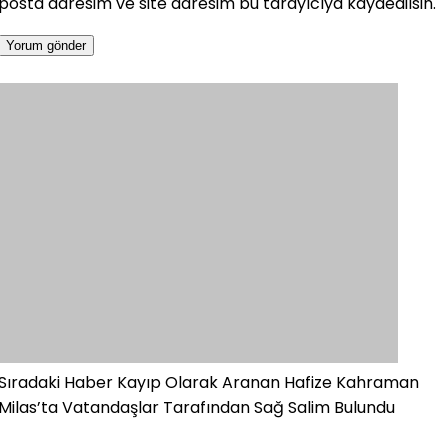
posta adresim ve site adresim bu tarayıcıya kaydedilsin.
Sıradaki Haber
Kayıp Olarak Aranan Hafize Kahraman
Milas’ta Vatandaşlar Tarafından Sağ Salim Bulundu