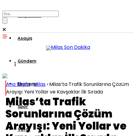
Muğla’dan
Asayiş
Gündem
Ana Sayfa
Ekonomi
›
Milas
›
Milas’ta Trafik Sorunlarına Çözüm
Arayışı: Yeni Yollar ve Kavşaklar İlk Sırada
Milas’ta Trafik
Spor
Sorunlarına Çözüm
Arayışı: Yeni Yollar ve
Vefat