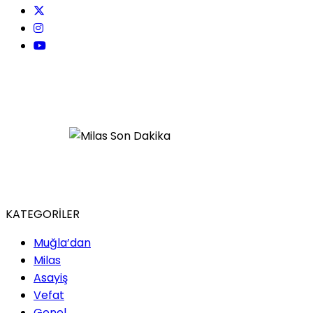
KATEGORİLER
Muğla’dan
Milas
Asayiş
Vefat
Genel