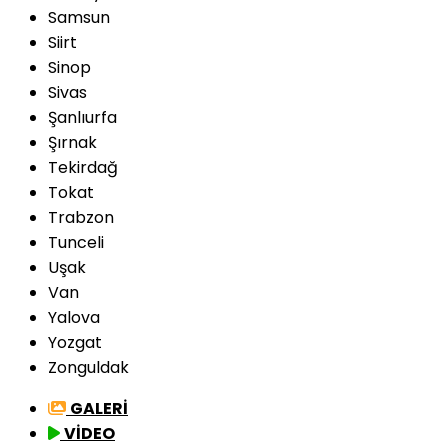
Samsun
Siirt
Sinop
Sivas
Şanlıurfa
Şırnak
Tekirdağ
Tokat
Trabzon
Tunceli
Uşak
Van
Yalova
Yozgat
Zonguldak
GALERİ
VİDEO