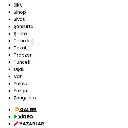
Siirt
Sinop
Sivas
Şanlıurfa
Şırnak
Tekirdağ
Tokat
Trabzon
Tunceli
Uşak
Van
Yalova
Yozgat
Zonguldak
GALERİ
VİDEO
YAZARLAR