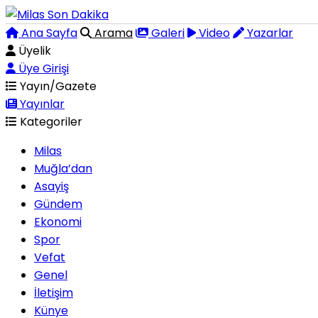
Ana Sayfa
Arama
Galeri
Video
Yazarlar
Üyelik
Üye Girişi
Yayın/Gazete
Yayınlar
Kategoriler
Milas
Muğla’dan
Asayiş
Gündem
Ekonomi
Spor
Vefat
Genel
İletişim
Künye