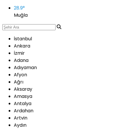
28.9
°
Muğla
İstanbul
Ankara
İzmir
Adana
Adıyaman
Afyon
Ağrı
Aksaray
Amasya
Antalya
Ardahan
Artvin
Aydın