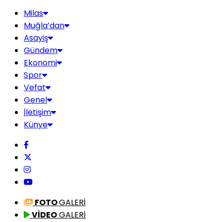
Milas
Muğla’dan
Asayiş
Gündem
Ekonomi
Spor
Vefat
Genel
İletişim
Künye
FOTO
GALERİ
VİDEO
GALERİ