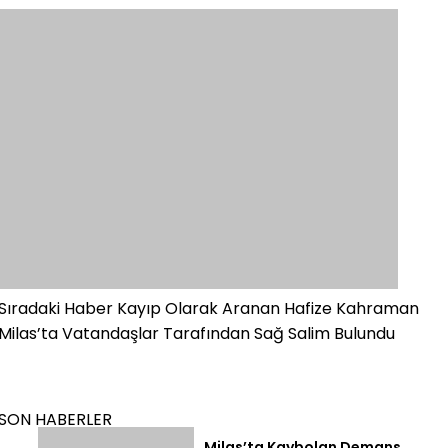
Sıradaki Haber
Kayıp Olarak Aranan Hafize Kahraman
Milas’ta Vatandaşlar Tarafından Sağ Salim Bulundu
SON HABERLER
Milas’ta Kaybolan Demans