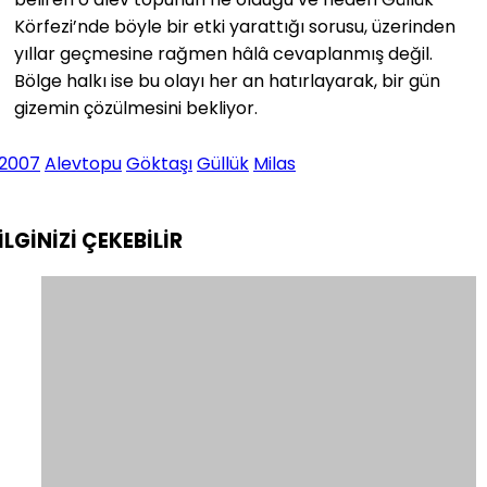
Körfezi’nde böyle bir etki yarattığı sorusu, üzerinden
yıllar geçmesine rağmen hâlâ cevaplanmış değil.
Bölge halkı ise bu olayı her an hatırlayarak, bir gün
gizemin çözülmesini bekliyor.
2007
Alevtopu
Göktaşı
Güllük
Milas
İLGİNİZİ
ÇEKEBİLİR