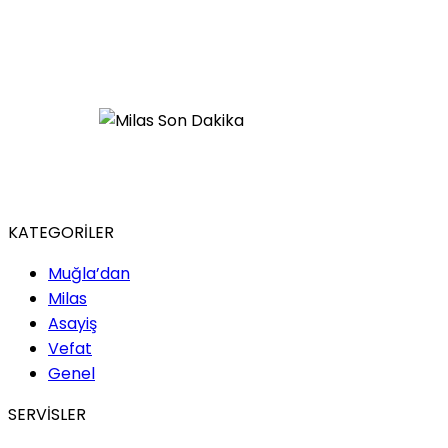
KATEGORİLER
Muğla’dan
Milas
Asayiş
Vefat
Genel
SERVİSLER