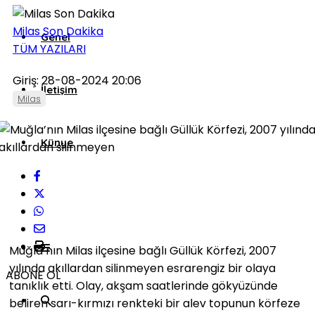
Milas Son Dakika
Genel
TÜM YAZILARI
Giriş: 28-08-2024 20:06
İletişim
Milas
Künye
Muğla’nın Milas ilçesine bağlı Güllük Körfezi, 2007
yılında akıllardan silinmeyen esrarengiz bir olaya
ABONE OL
tanıklık etti. Olay, akşam saatlerinde gökyüzünde
beliren sarı-kırmızı renkteki bir alev topunun körfeze