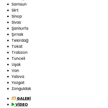
Samsun
Siirt
Sinop
Sivas
Şanlıurfa
Şırnak
Tekirdağ
Tokat
Trabzon
Tunceli
Uşak
Van
Yalova
Yozgat
Zonguldak
GALERİ
VİDEO