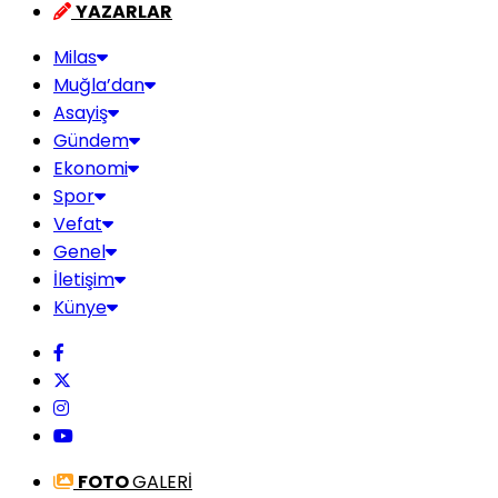
YAZARLAR
Milas
Muğla’dan
Asayiş
Gündem
Ekonomi
Spor
Vefat
Genel
İletişim
Künye
FOTO
GALERİ