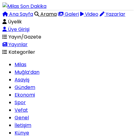
Ana Sayfa
Arama
Galeri
Video
Yazarlar
Üyelik
Üye Girişi
Yayın/Gazete
Yayınlar
Kategoriler
Milas
Muğla’dan
Asayiş
Gündem
Ekonomi
Spor
Vefat
Genel
İletişim
Künye