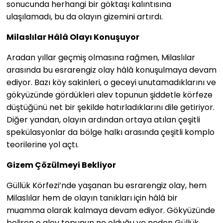
sonucunda herhangi bir göktaşı kalıntısına
ulaşılamadı, bu da olayın gizemini artırdı.
Milaslılar Hâlâ Olayı Konuşuyor
Aradan yıllar geçmiş olmasına rağmen, Milaslılar
arasında bu esrarengiz olay hâlâ konuşulmaya devam
ediyor. Bazı köy sakinleri, o geceyi unutamadıklarını ve
gökyüzünde gördükleri alev topunun şiddetle körfeze
düştüğünü net bir şekilde hatırladıklarını dile getiriyor.
Diğer yandan, olayın ardından ortaya atılan çeşitli
spekülasyonlar da bölge halkı arasında çeşitli komplo
teorilerine yol açtı.
Gizem Çözülmeyi Bekliyor
Güllük Körfezi’nde yaşanan bu esrarengiz olay, hem
Milaslılar hem de olayın tanıkları için hâlâ bir
muamma olarak kalmaya devam ediyor. Gökyüzünde
beliren o alev topunun ne olduğu ve neden Güllük