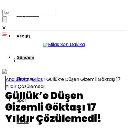
Muğla’dan
Asayiş
Gündem
Ana Sayfa
Ekonomi
›
Milas
›
Güllük’e Düşen Gizemli Göktaşı 17
Yıldır Çözülemedi!
Güllük’e Düşen
Spor
Gizemli Göktaşı 17
Yıldır Çözülemedi!
Vefat