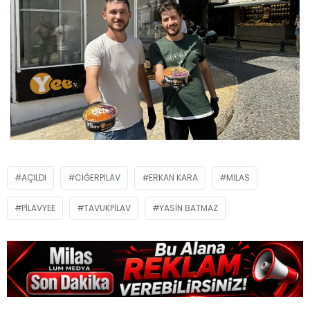
AÇILDI
CIĞERPILAV
ERKAN KARA
MILAS
PILAVYEE
TAVUKPILAV
YASIN BATMAZ