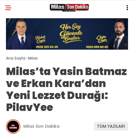
21
°
MUĞLA
GALERİ
VİDEO
YAZARLAR
MILAS
Ana Sayfa
›
Milas
MUĞLA’DAN
Milas’ta Yasin Batmaz
ASAYIŞ
ve Erkan Kara’dan
GÜNDEM
Yeni Lezzet Durağı:
EKONOMI
PilavYee
SPOR
VEFAT
Milas Son Dakika
TÜM YAZILARI
GENEL