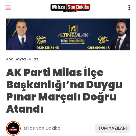
21
°
MUĞLA
GALERİ
VİDEO
YAZARLAR
MILAS
Ana Sayfa
›
Milas
MUĞLA’DAN
AK Parti Milas İlçe
ASAYIŞ
Başkanlığı’na Duygu
GÜNDEM
Pınar Marçalı Doğru
EKONOMI
Atandı
SPOR
VEFAT
Milas Son Dakika
TÜM YAZILARI
GENEL