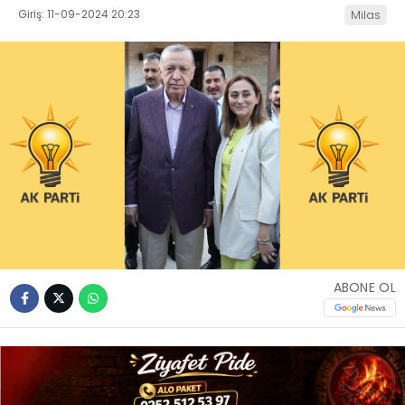
Giriş: 11-09-2024 20:23
Milas
İLETIŞIM
KÜNYE
WhatsApp
İhbar Hattı
Facebook
ABONE OL
Instagram