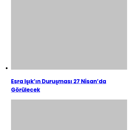
Esra Işık’ın Duruşması 27 Nisan’da
Görülecek