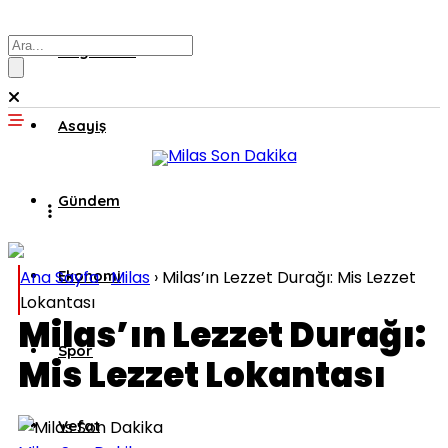
Muğla’dan
Asayiş
Gündem
Ana Sayfa
Ekonomi
›
Milas
›
Milas’ın Lezzet Durağı: Mis Lezzet
Lokantası
Milas’ın Lezzet Durağı:
Spor
Mis Lezzet Lokantası
Vefat