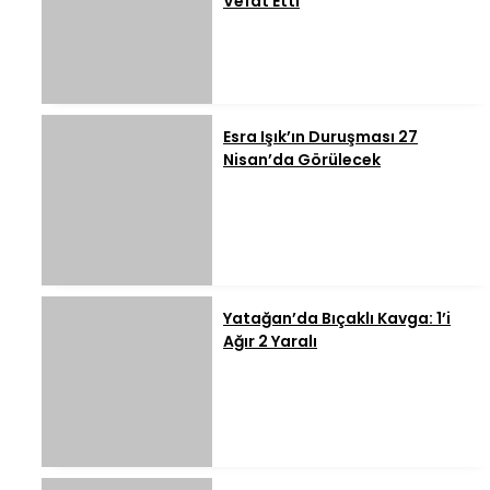
Vefat Etti
Esra Işık’ın Duruşması 27
Nisan’da Görülecek
Yatağan’da Bıçaklı Kavga: 1’i
Ağır 2 Yaralı