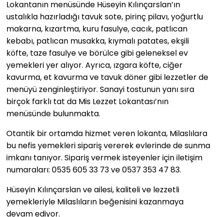
Lokantanın menüsünde Hüseyin Kılınçarslan’ın
ustalıkla hazırladığı tavuk sote, pirinç pilavı, yoğurtlu
makarna, kızartma, kuru fasulye, cacık, patlıcan
kebabı, patlıcan musakka, kıymalı patates, ekşili
köfte, taze fasulye ve börülce gibi geleneksel ev
yemekleri yer alıyor. Ayrıca, ızgara köfte, ciğer
kavurma, et kavurma ve tavuk döner gibi lezzetler de
menüyü zenginleştiriyor. Sanayi tostunun yanı sıra
birçok farklı tat da Mis Lezzet Lokantası’nın
menüsünde bulunmakta.
Otantik bir ortamda hizmet veren lokanta, Milaslılara
bu nefis yemekleri sipariş vererek evlerinde de sunma
imkanı tanıyor. Sipariş vermek isteyenler için iletişim
numaraları: 0535 605 33 73 ve 0537 353 47 83.
Hüseyin Kılınçarslan ve ailesi, kaliteli ve lezzetli
yemekleriyle Milaslıların beğenisini kazanmaya
devam ediyor.