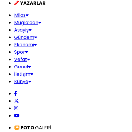
YAZARLAR
Milas
Muğla’dan
Asayiş
Gündem
Ekonomi
Spor
Vefat
Genel
İletişim
Künye
FOTO
GALERİ