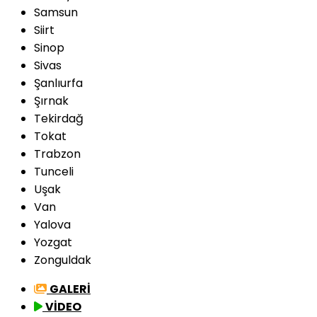
Samsun
Siirt
Sinop
Sivas
Şanlıurfa
Şırnak
Tekirdağ
Tokat
Trabzon
Tunceli
Uşak
Van
Yalova
Yozgat
Zonguldak
GALERİ
VİDEO