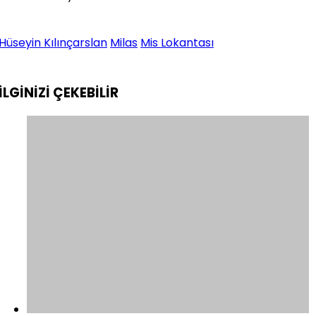
Hüseyin Kılınçarslan
Milas
Mis Lokantası
İLGİNİZİ
ÇEKEBİLİR