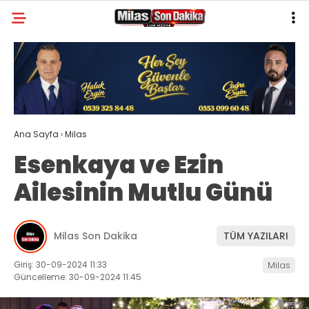
29.8
°
MUĞLA
GALERİ
VİDEO
YAZARLAR
MILAS
Ana Sayfa
›
Milas
MUĞLA’DAN
Esenkaya ve Ezin
ASAYIŞ
Ailesinin Mutlu Günü
GÜNDEM
EKONOMI
Milas Son Dakika
TÜM YAZILARI
SPOR
Giriş: 30-09-2024 11:33
Milas
Güncelleme: 30-09-2024 11:45
VEFAT
GENEL