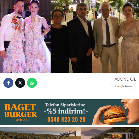
İLETIŞIM
KÜNYE
WhatsApp
İhbar Hattı
ABONE OL
Facebook
Instagram