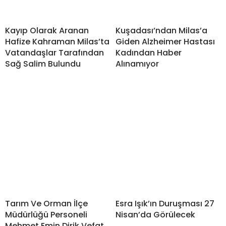
Kayıp Olarak Aranan
Kuşadası’ndan Milas’a
Hafize Kahraman Milas’ta
Giden Alzheimer Hastası
Vatandaşlar Tarafından
Kadından Haber
Sağ Salim Bulundu
Alınamıyor
Tarım Ve Orman İlçe
Esra Işık’ın Duruşması 27
Müdürlüğü Personeli
Nisan’da Görülecek
Mehmet Emin Dirik Vefat