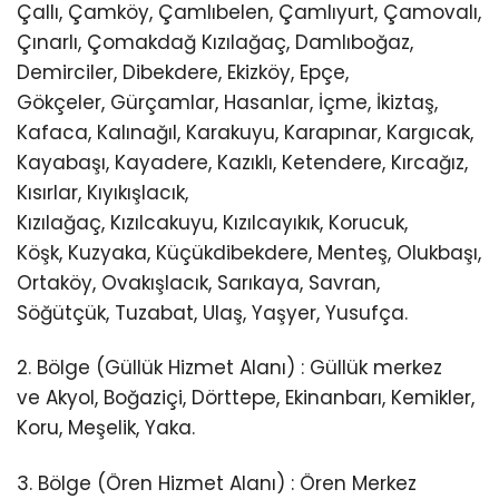
Çallı, Çamköy, Çamlıbelen, Çamlıyurt, Çamovalı,
Çınarlı, Çomakdağ Kızılağaç, Damlıboğaz,
Demirciler, Dibekdere, Ekizköy, Epçe,
Gökçeler, Gürçamlar, Hasanlar, İçme, İkiztaş,
Kafaca, Kalınağıl, Karakuyu, Karapınar, Kargıcak,
Kayabaşı, Kayadere, Kazıklı, Ketendere, Kırcağız,
Kısırlar, Kıyıkışlacık,
Kızılağaç, Kızılcakuyu, Kızılcayıkık, Korucuk,
Köşk, Kuzyaka, Küçükdibekdere, Menteş, Olukbaşı,
Ortaköy, Ovakışlacık, Sarıkaya, Savran,
Söğütçük, Tuzabat, Ulaş, Yaşyer, Yusufça.
​2. Bölge (Güllük Hizmet Alanı) : Güllük merkez
ve Akyol, Boğaziçi, Dörttepe, Ekinanbarı, Kemikler,
Koru, Meşelik, Yaka.
​3. Bölge (Ören Hizmet Alanı) : Ören Merkez