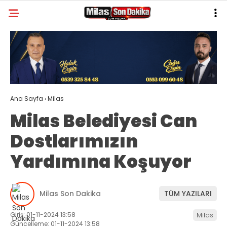
23.9
°
MUĞLA
GALERİ
VİDEO
YAZARLAR
MILAS
Ana Sayfa
›
Milas
MUĞLA’DAN
Milas Belediyesi Can
ASAYIŞ
Dostlarımızın
GÜNDEM
Yardımına Koşuyor
EKONOMI
SPOR
Milas Son Dakika
TÜM YAZILARI
VEFAT
Giriş: 01-11-2024 13:58
Milas
Güncelleme: 01-11-2024 13:58
GENEL