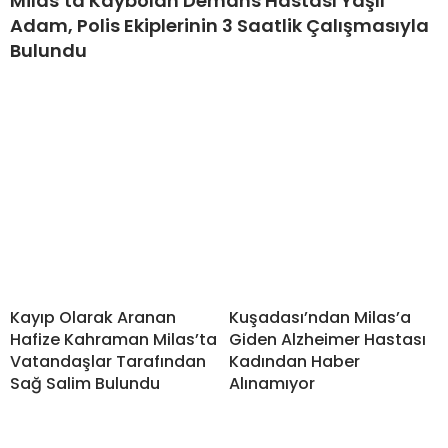
Milas’ta Kaybolan Demans Hastası Yaşlı
Adam, Polis Ekiplerinin 3 Saatlik Çalışmasıyla
Bulundu
Kayıp Olarak Aranan
Kuşadası’ndan Milas’a
Hafize Kahraman Milas’ta
Giden Alzheimer Hastası
Vatandaşlar Tarafından
Kadından Haber
Sağ Salim Bulundu
Alınamıyor