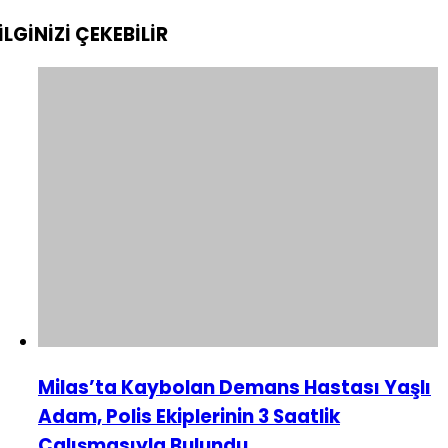
İLGİNİZİ
ÇEKEBİLİR
Milas’ta Kaybolan Demans Hastası Yaşlı
Adam, Polis Ekiplerinin 3 Saatlik
Çalışmasıyla Bulundu