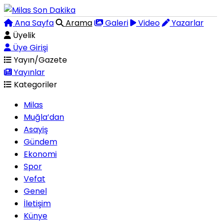
Ana Sayfa
Arama
Galeri
Video
Yazarlar
Üyelik
Üye Girişi
Yayın/Gazete
Yayınlar
Kategoriler
Milas
Muğla’dan
Asayiş
Gündem
Ekonomi
Spor
Vefat
Genel
İletişim
Künye