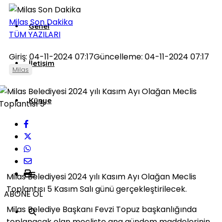
Milas Son Dakika
Genel
TÜM YAZILARI
Giriş: 04-11-2024 07:17
Güncelleme: 04-11-2024 07:17
İletişim
Milas
Künye
Milas Belediyesi 2024 yılı Kasım Ayı Olağan Meclis
Toplantısı 5 Kasım Salı günü gerçekleştirilecek.
ABONE OL
Milas Belediye Başkanı Fevzi Topuz başkanlığında
toplanacak olan mecliste ana gündem maddelerinin