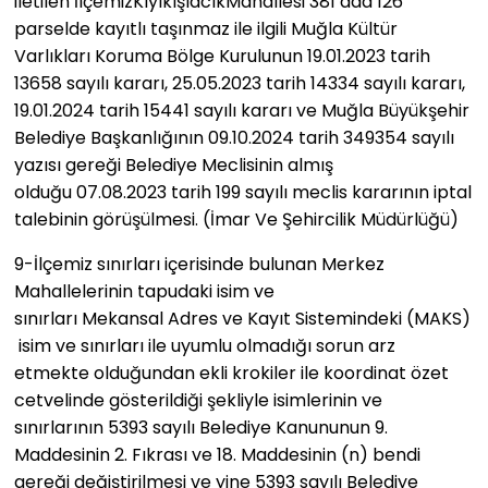
iletilen İlçemizKıyıkışlacıkMahallesi 381 ada 126
parselde kayıtlı taşınmaz ile ilgili Muğla Kültür
Varlıkları Koruma Bölge Kurulunun 19.01.2023 tarih
13658 sayılı kararı, 25.05.2023 tarih 14334 sayılı kararı,
19.01.2024 tarih 15441 sayılı kararı ve Muğla Büyükşehir
Belediye Başkanlığının 09.10.2024 tarih 349354 sayılı
yazısı gereği Belediye Meclisinin almış
olduğu 07.08.2023 tarih 199 sayılı meclis kararının iptal
talebinin görüşülmesi. (İmar Ve Şehircilik Müdürlüğü)
9-​İlçemiz sınırları içerisinde bulunan Merkez
Mahallelerinin tapudaki isim ve
sınırları Mekansal Adres ve Kayıt Sistemindeki (MAKS)
isim ve sınırları ile uyumlu olmadığı sorun arz
etmekte olduğundan ekli krokiler ile koordinat özet
cetvelinde gösterildiği şekliyle isimlerinin ve
sınırlarının 5393 sayılı Belediye Kanununun 9.
Maddesinin 2. Fıkrası ve 18. Maddesinin (n) bendi
gereği değiştirilmesi ve yine 5393 sayılı Belediye