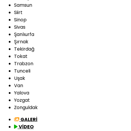
Samsun
Siirt
Sinop
Sivas
Şanlıurfa
Şırnak
Tekirdağ
Tokat
Trabzon
Tunceli
Uşak
Van
Yalova
Yozgat
Zonguldak
GALERİ
VİDEO