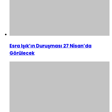
Esra Işık’ın Duruşması 27 Nisan’da
Görülecek