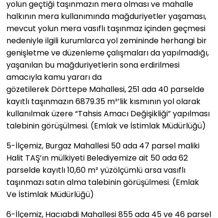
yolun geçtiği taşınmazın mera olması ve mahalle
halkının mera kullanımında mağduriyetler yaşaması,
mevcut yolun mera vasıflı taşınmaz içinden geçmesi
nedeniyle ilgili kurumlarca yol zemininde herhangi bir
genişletme ve düzenleme çalışmaları da yapılmadığı,
yaşanılan bu mağduriyetlerin sona erdirilmesi
amacıyla kamu yararı da
gözetilerek Dörttepe Mahallesi, 251 ada 40 parselde
kayıtlı taşınmazın 6879.35 m²’lik kısmının yol olarak
kullanılmak üzere “Tahsis Amacı Değişikliği” yapılması
talebinin görüşülmesi. (Emlak ve İstimlak Müdürlüğü)
5-​İlçemiz, Burgaz Mahallesi 50 ada 47 parsel maliki
Halit TAŞ’ın mülkiyeti Belediyemize ait 50 ada 62
parselde kayıtlı 10,60 m² yüzölçümlü arsa vasıflı
taşınmazı satın alma talebinin görüşülmesi. (Emlak
Ve İstimlak Müdürlüğü)
6-​İlçemiz, Hacıabdi Mahallesi 855 ada 45 ve 46 parsel