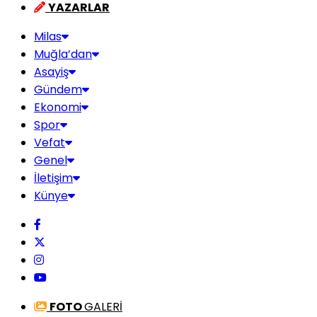
YAZARLAR
Milas
Muğla’dan
Asayiş
Gündem
Ekonomi
Spor
Vefat
Genel
İletişim
Künye
FOTO
GALERİ