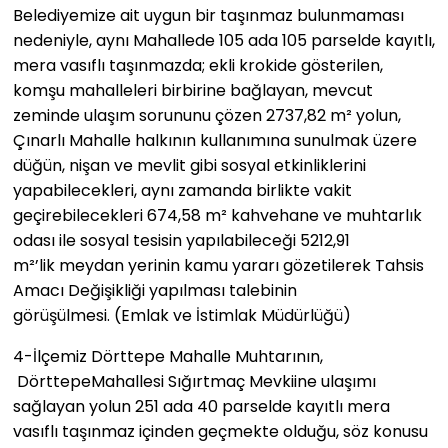
Belediyemize ait uygun bir taşınmaz bulunmaması
nedeniyle, aynı Mahallede 105 ada 105 parselde kayıtlı,
mera vasıflı taşınmazda; ekli krokide gösterilen,
komşu mahalleleri birbirine bağlayan, mevcut
zeminde ulaşım sorununu çözen 2737,82 m² yolun,
Çınarlı Mahalle halkının kullanımına sunulmak üzere
düğün, nişan ve mevlit gibi sosyal etkinliklerini
yapabilecekleri, aynı zamanda birlikte vakit
geçirebilecekleri 674,58 m² kahvehane ve muhtarlık
odası ile sosyal tesisin yapılabileceği 5212,91
m²’lik meydan yerinin kamu yararı gözetilerek Tahsis
Amacı Değişikliği yapılması talebinin
görüşülmesi. (Emlak ve İstimlak Müdürlüğü)
4-​İlçemiz Dörttepe Mahalle Muhtarının,
DörttepeMahallesi Sığırtmaç Mevkiine ulaşımı
sağlayan yolun 251 ada 40 parselde kayıtlı mera
vasıflı taşınmaz içinden geçmekte olduğu, söz konusu