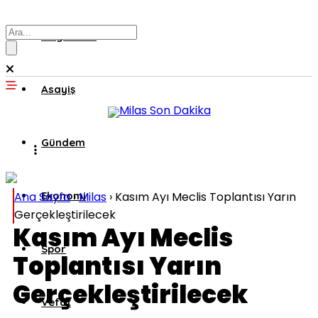
Muğla’dan
Asayiş
Gündem
Ana Sayfa
Ekonomi
›
Milas
›
Kasım Ayı Meclis Toplantısı Yarın
Gerçekleştirilecek
Kasım Ayı Meclis
Spor
Toplantısı Yarın
Gerçekleştirilecek
Vefat