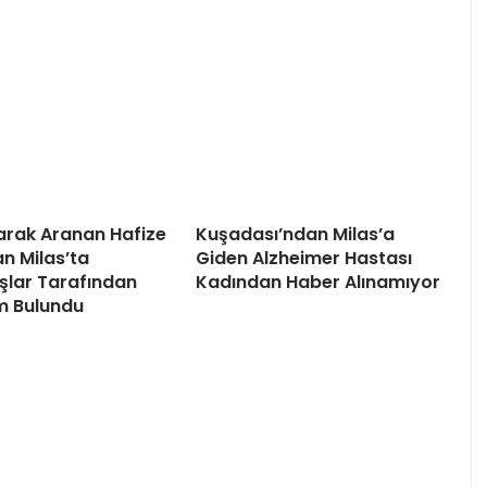
arak Aranan Hafize
Kuşadası’ndan Milas’a
 Milas’ta
Giden Alzheimer Hastası
lar Tarafından
Kadından Haber Alınamıyor
m Bulundu