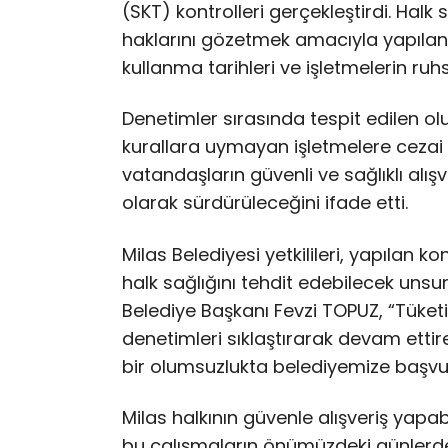
(SKT) kontrolleri gerçekleştirdi. Halk 
haklarını gözetmek amacıyla yapılan d
kullanma tarihleri ve işletmelerin ruhsa
Denetimler sırasında tespit edilen olu
kurallara uymayan işletmelere cezai iş
vatandaşların güvenli ve sağlıklı alış
olarak sürdürüleceğini ifade etti.
Milas Belediyesi yetkilileri, yapılan k
halk sağlığını tehdit edebilecek unsu
Belediye Başkanı Fevzi TOPUZ, “Tüket
denetimleri sıklaştırarak devam ettir
bir olumsuzlukta belediyemize başvur
Milas halkının güvenle alışveriş yapa
bu çalışmaların önümüzdeki günlerd