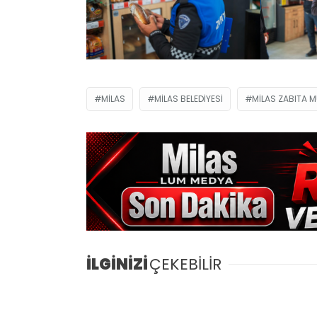
MILAS
MILAS BELEDIYESI
MILAS ZABITA 
İLGİNİZİ
ÇEKEBİLİR