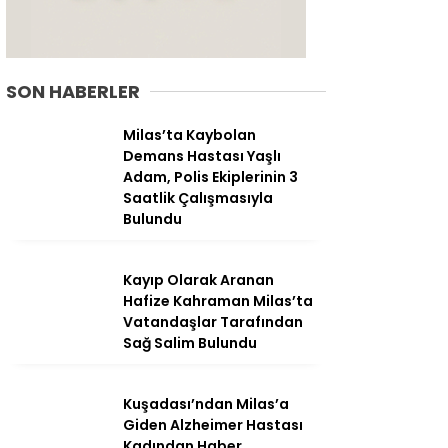
SON HABERLER
Milas’ta Kaybolan
Demans Hastası Yaşlı
Adam, Polis Ekiplerinin 3
Saatlik Çalışmasıyla
Bulundu
Kayıp Olarak Aranan
Hafize Kahraman Milas’ta
WhatsApp
Vatandaşlar Tarafından
İhbar Hattı
Sağ Salim Bulundu
Kuşadası’ndan Milas’a
Giden Alzheimer Hastası
Facebook
Kadından Haber