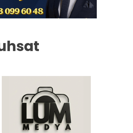
Milas
Muğla’dan
Asayiş
Ruhsat
Gündem
Ekonomi
Spor
Vefat
Genel
İletişim
Künye