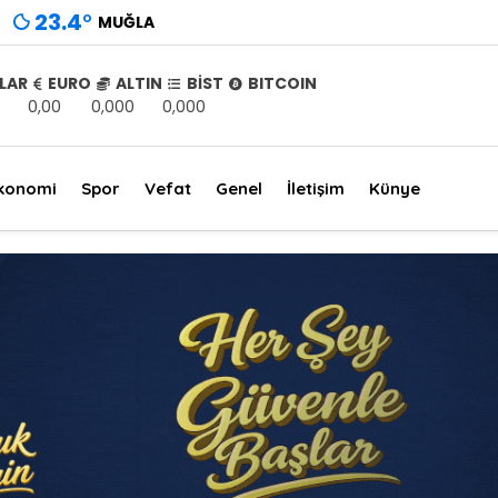
23.4
°
MUĞLA
LAR
EURO
ALTIN
BİST
BITCOIN
0,00
0,000
0,000
konomi
Spor
Vefat
Genel
İletişim
Künye