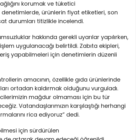
sağlığını korumak ve tüketici
enetimlerde, ürünlerin fiyat etiketleri, son
t durumları titizlikle incelendi.
msuzluklar hakkında gerekli uyarılar yapılırken,
lem uygulanacağı belirtildi. Zabıta ekipleri,
veriş yapabilmeleri için denetimlerin düzenli
ontrollerin amacının, özellikle gıda ürünlerinde
rları ortadan kaldırmak olduğunu vurguladı.
icilerimizin mağdur olmaması için bu tür
eceğiz. Vatandaşlarımızın karşılaştığı herhangi
malarını rica ediyoruz” dedi.
bilmesi için sürdürülen
e de artarak devam edeceği öğrenildi.