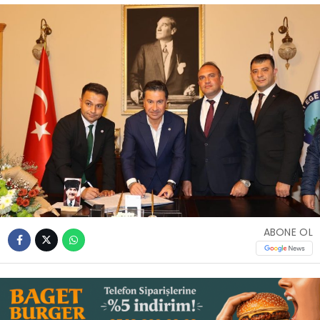
İLETIŞIM
KÜNYE
WhatsApp
İhbar Hattı
Facebook
ABONE OL
Instagram