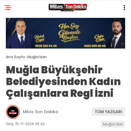
21.5
°
MUĞLA
GALERİ
VİDEO
YAZARLAR
MILAS
Ana Sayfa
›
Muğla'dan
MUĞLA’DAN
Muğla Büyükşehir
ASAYIŞ
Belediyesinden Kadın
GÜNDEM
Çalışanlara Regl İzni
EKONOMI
SPOR
Milas Son Dakika
TÜM YAZILARI
VEFAT
Giriş: 15-11-2024 05:42
Muğla'dan
GENEL