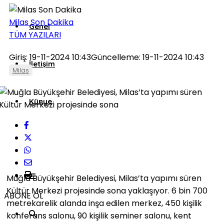
Milas Son Dakika
Genel
TÜM YAZILARI
Giriş: 19-11-2024 10:43
Güncelleme: 19-11-2024 10:43
İletişim
Milas
Künye
Muğla Büyükşehir Belediyesi, Milas’ta yapımı süren
Kültür Merkezi projesinde sona yaklaşıyor. 6 bin 700
ABONE OL
metrekarelik alanda inşa edilen merkez, 450 kişilik
konferans salonu, 90 kişilik seminer salonu, kent