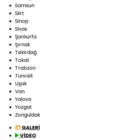
Samsun
Siirt
Sinop
Sivas
Şanlıurfa
Şırnak
Tekirdağ
Tokat
Trabzon
Tunceli
Uşak
Van
Yalova
Yozgat
Zonguldak
GALERİ
VİDEO