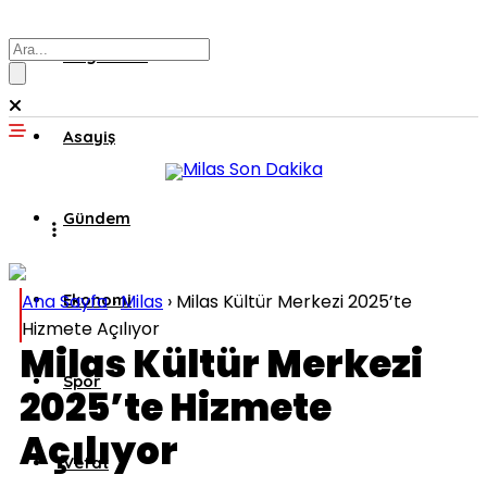
Muğla’dan
Asayiş
Gündem
Ana Sayfa
Ekonomi
›
Milas
›
Milas Kültür Merkezi 2025’te
Hizmete Açılıyor
Milas Kültür Merkezi
Spor
2025’te Hizmete
Açılıyor
Vefat