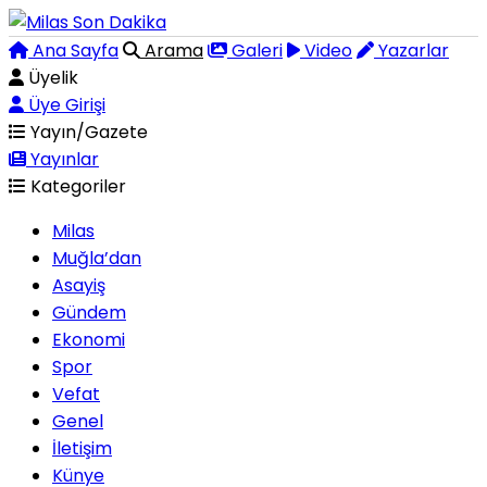
Ana Sayfa
Arama
Galeri
Video
Yazarlar
Üyelik
Üye Girişi
Yayın/Gazete
Yayınlar
Kategoriler
Milas
Muğla’dan
Asayiş
Gündem
Ekonomi
Spor
Vefat
Genel
İletişim
Künye