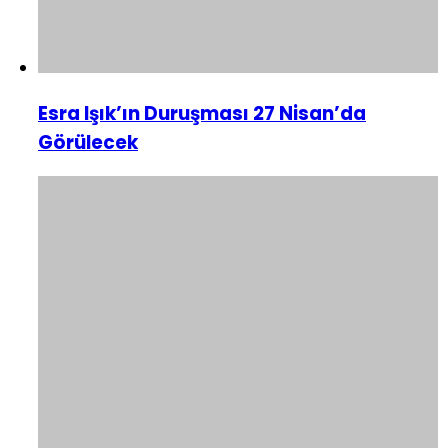
Esra Işık’ın Duruşması 27 Nisan’da
Görülecek