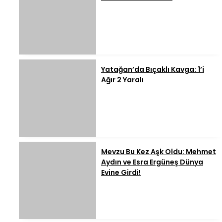
Yatağan’da Bıçaklı Kavga: 1’i
Ağır 2 Yaralı
Mevzu Bu Kez Aşk Oldu: Mehmet
Aydın ve Esra Ergüneş Dünya
Evine Girdi!