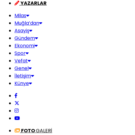
YAZARLAR
Milas
Muğla’dan
Asayiş
Gündem
Ekonomi
Spor
Vefat
Genel
İletişim
Künye
FOTO
GALERİ