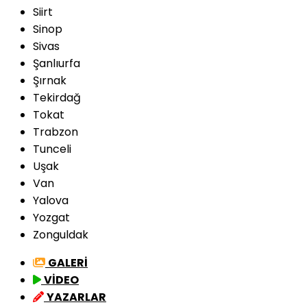
Siirt
Sinop
Sivas
Şanlıurfa
Şırnak
Tekirdağ
Tokat
Trabzon
Tunceli
Uşak
Van
Yalova
Yozgat
Zonguldak
GALERİ
VİDEO
YAZARLAR