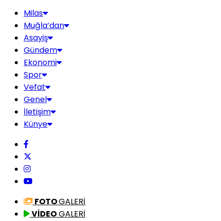
Milas
Muğla’dan
Asayiş
Gündem
Ekonomi
Spor
Vefat
Genel
İletişim
Künye
FOTO
GALERİ
VİDEO
GALERİ