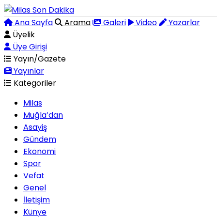
Ana Sayfa
Arama
Galeri
Video
Yazarlar
Üyelik
Üye Girişi
Yayın/Gazete
Yayınlar
Kategoriler
Milas
Muğla’dan
Asayiş
Gündem
Ekonomi
Spor
Vefat
Genel
İletişim
Künye