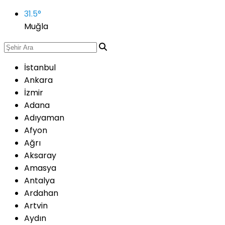
31.5
°
Muğla
İstanbul
Ankara
İzmir
Adana
Adıyaman
Afyon
Ağrı
Aksaray
Amasya
Antalya
Ardahan
Artvin
Aydın