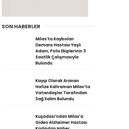
SON HABERLER
Milas’ta Kaybolan
Demans Hastası Yaşlı
Adam, Polis Ekiplerinin 3
Saatlik Çalışmasıyla
Bulundu
Kayıp Olarak Aranan
Hafize Kahraman Milas’ta
WhatsApp
Vatandaşlar Tarafından
İhbar Hattı
Sağ Salim Bulundu
Kuşadası’ndan Milas’a
Giden Alzheimer Hastası
Facebook
Kadından Haber