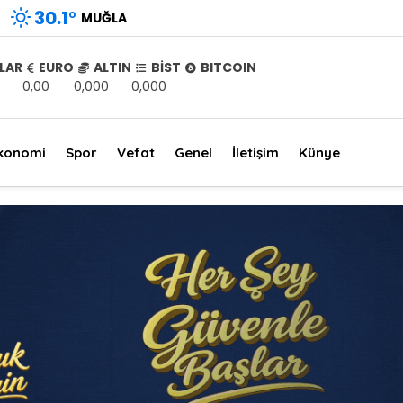
30.1
°
MUĞLA
LAR
EURO
ALTIN
BİST
BITCOIN
0,00
0,000
0,000
konomi
Spor
Vefat
Genel
İletişim
Künye