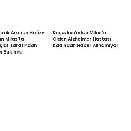
arak Aranan Hafize
Kuşadası’ndan Milas’a
 Milas’ta
Giden Alzheimer Hastası
lar Tarafından
Kadından Haber Alınamıyor
m Bulundu