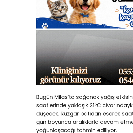
Bugün Milas’ta sağanak yağış etkisin
saatlerinde yaklaşık 21°C civarınday
düşecek. Rüzgar batıdan eserek saatte
gün boyunca aralıklarla devam etmesi
yoğunlaşacağı tahmin ediliyor​.