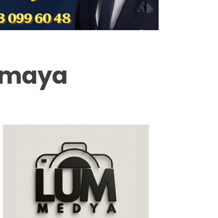
Milas
Muğla’dan
Asayiş
Olmaya
Gündem
Ekonomi
Spor
Vefat
Genel
İletişim
Künye