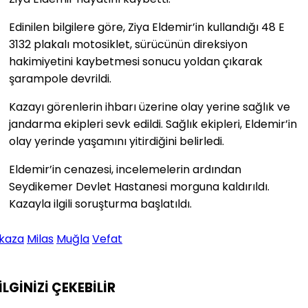
Edinilen bilgilere göre, Ziya Eldemir’in kullandığı 48 E
3132 plakalı motosiklet, sürücünün direksiyon
hakimiyetini kaybetmesi sonucu yoldan çıkarak
şarampole devrildi.
Kazayı görenlerin ihbarı üzerine olay yerine sağlık ve
jandarma ekipleri sevk edildi. Sağlık ekipleri, Eldemir’in
olay yerinde yaşamını yitirdiğini belirledi.
Eldemir’in cenazesi, incelemelerin ardından
Seydikemer Devlet Hastanesi morguna kaldırıldı.
Kazayla ilgili soruşturma başlatıldı.
kaza
Milas
Muğla
Vefat
İLGİNİZİ
ÇEKEBİLİR