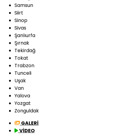
Samsun
Siirt
Sinop
Sivas
Şanlıurfa
Şırnak
Tekirdağ
Tokat
Trabzon
Tunceli
Uşak
Van
Yalova
Yozgat
Zonguldak
GALERİ
VİDEO