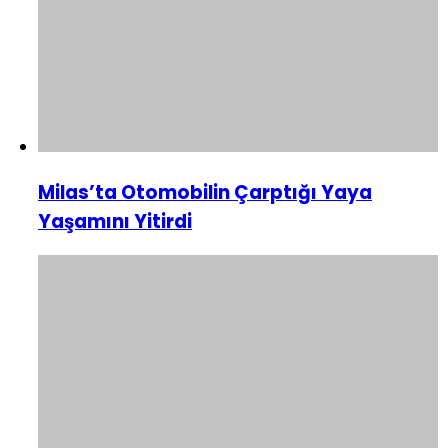
Milas’ta Otomobilin Çarptığı Yaya
Yaşamını Yitirdi