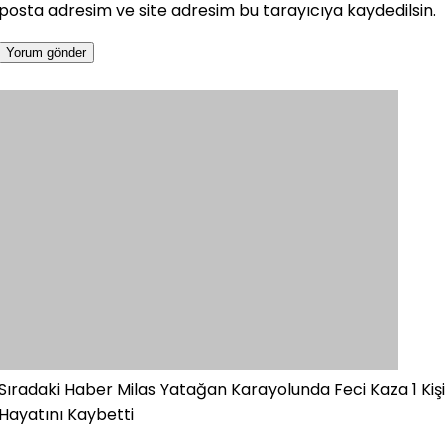
posta adresim ve site adresim bu tarayıcıya kaydedilsin.
Sıradaki Haber
Milas Yatağan Karayolunda Feci Kaza 1 Kişi
Hayatını Kaybetti