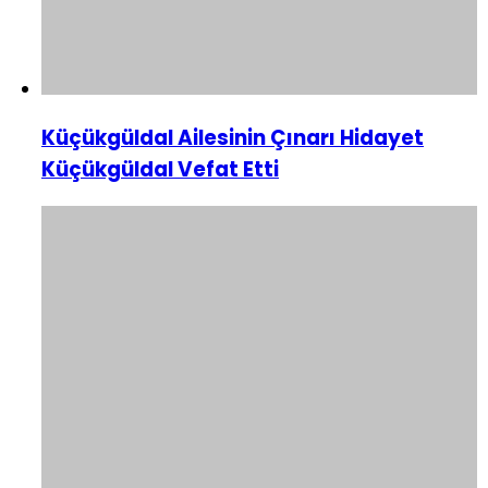
Küçükgüldal Ailesinin Çınarı Hidayet
Küçükgüldal Vefat Etti