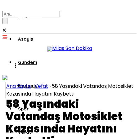
Muğla’dan
Asayiş
Gündem
Ana Sayfa
Ekonomi
›
Vefat
›
58 Yaşındaki Vatandaş Motosiklet
Kazasında Hayatını Kaybetti
58 Yaşındaki
Spor
Vatandaş Motosiklet
Kazasında Hayatını
Vefat