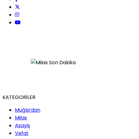
KATEGORİLER
Muğla’dan
Milas
Asayiş
Vefat