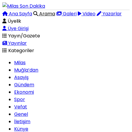
Ana Sayfa
Arama
Galeri
Video
Yazarlar
Üyelik
Üye Girişi
Yayın/Gazete
Yayınlar
Kategoriler
Milas
Muğla’dan
Asayiş
Gündem
Ekonomi
Spor
Vefat
Genel
İletişim
Künye