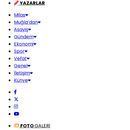
YAZARLAR
Milas
Muğla’dan
Asayiş
Gündem
Ekonomi
Spor
Vefat
Genel
İletişim
Künye
FOTO
GALERİ