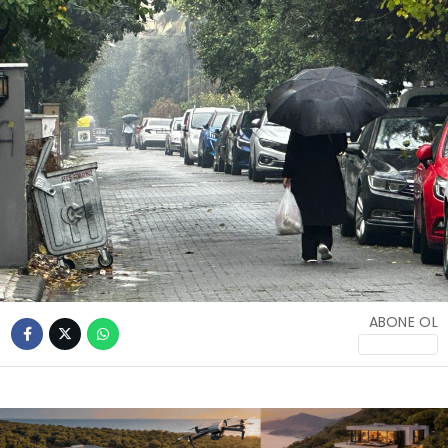
İLETIŞIM
KÜNYE
WhatsApp
İhbar Hattı
Facebook
ABONE OL
Instagram