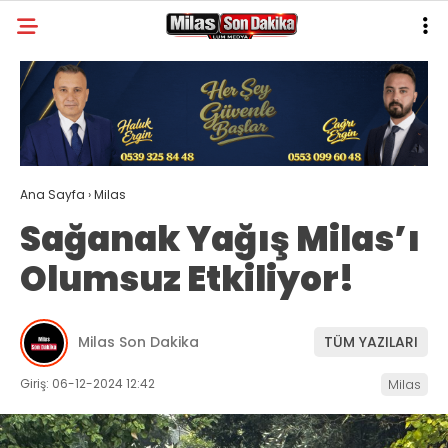
30
°
MUĞLA
GALERİ
VİDEO
YAZARLAR
MILAS
Ana Sayfa
›
Milas
MUĞLA’DAN
Sağanak Yağış Milas’ı
ASAYIŞ
Olumsuz Etkiliyor!
GÜNDEM
EKONOMI
Milas Son Dakika
TÜM YAZILARI
SPOR
Giriş: 06-12-2024 12:42
Milas
VEFAT
GENEL