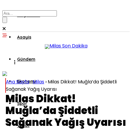
Muğla’dan
Asayiş
Gündem
Ana Sayfa
Ekonomi
›
Milas
›
Milas Dikkat! Muğla’da Şiddetli
Sağanak Yağış Uyarısı
Milas Dikkat!
Spor
Muğla’da Şiddetli
Sağanak Yağış Uyarısı
Vefat