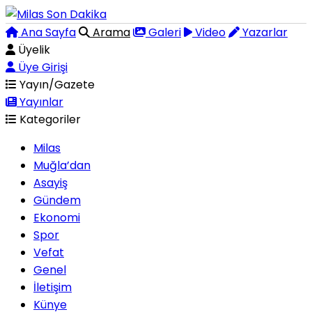
Ana Sayfa
Arama
Galeri
Video
Yazarlar
Üyelik
Üye Girişi
Yayın/Gazete
Yayınlar
Kategoriler
Milas
Muğla’dan
Asayiş
Gündem
Ekonomi
Spor
Vefat
Genel
İletişim
Künye