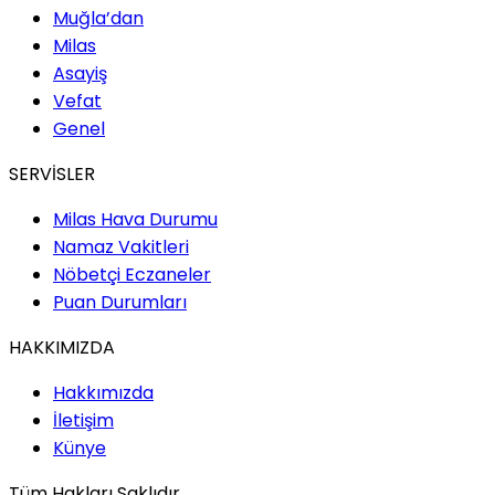
Muğla’dan
Milas
Asayiş
Vefat
Genel
SERVİSLER
Milas Hava Durumu
Namaz Vakitleri
Nöbetçi Eczaneler
Puan Durumları
HAKKIMIZDA
Hakkımızda
İletişim
Künye
Tüm Hakları Saklıdır.