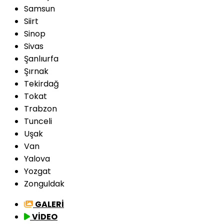
Samsun
Siirt
Sinop
Sivas
Şanlıurfa
Şırnak
Tekirdağ
Tokat
Trabzon
Tunceli
Uşak
Van
Yalova
Yozgat
Zonguldak
GALERİ
VİDEO