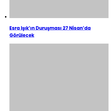
Esra Işık’ın Duruşması 27 Nisan’da
Görülecek