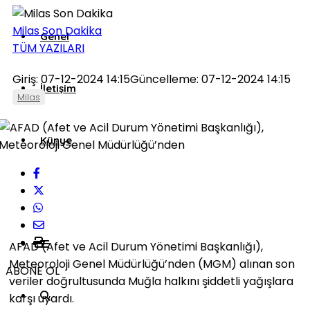
Milas Son Dakika
Genel
TÜM YAZILARI
Giriş: 07-12-2024 14:15
Güncelleme: 07-12-2024 14:15
İletişim
Milas
Künye
AFAD (Afet ve Acil Durum Yönetimi Başkanlığı),
Meteoroloji Genel Müdürlüğü’nden (MGM) alınan son
ABONE OL
veriler doğrultusunda Muğla halkını şiddetli yağışlara
karşı uyardı.