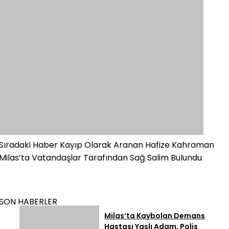
Sıradaki Haber
Kayıp Olarak Aranan Hafize Kahraman
Milas’ta Vatandaşlar Tarafından Sağ Salim Bulundu
SON HABERLER
Milas’ta Kaybolan Demans
Hastası Yaşlı Adam, Polis