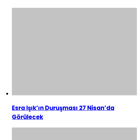
Esra Işık’ın Duruşması 27 Nisan’da
Görülecek