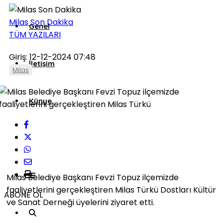
Milas Son Dakika
Genel
TÜM YAZILARI
Giriş: 12-12-2024 07:48
İletişim
Milas
Künye
Milas Belediye Başkanı Fevzi Topuz ilçemizde
faaliyetlerini gerçekleştiren Milas Türkü Dostları Kültür
ABONE OL
ve Sanat Derneği üyelerini ziyaret etti.