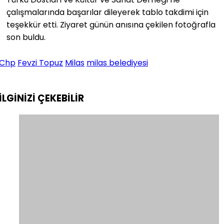
çalışmalarında başarılar dileyerek tablo takdimi için
teşekkür etti. Ziyaret günün anısına çekilen fotoğrafla
son buldu.
Chp
Fevzi Topuz
Milas
milas belediyesi
İLGİNİZİ
ÇEKEBİLİR