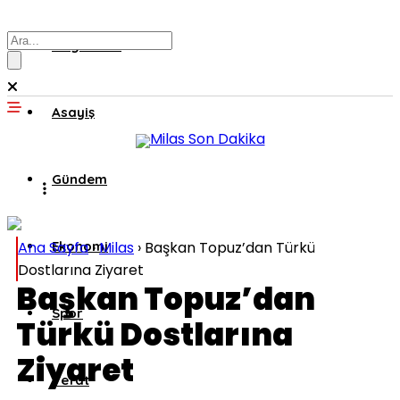
Muğla’dan
Asayiş
Gündem
Ana Sayfa
Ekonomi
›
Milas
›
Başkan Topuz’dan Türkü
Dostlarına Ziyaret
Başkan Topuz’dan
Spor
Türkü Dostlarına
Ziyaret
Vefat