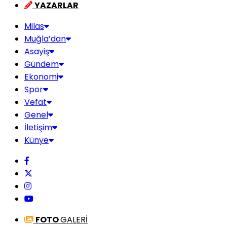
YAZARLAR
Milas
Muğla’dan
Asayiş
Gündem
Ekonomi
Spor
Vefat
Genel
İletişim
Künye
FOTO
GALERİ