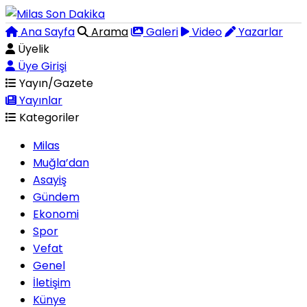
Ana Sayfa
Arama
Galeri
Video
Yazarlar
Üyelik
Üye Girişi
Yayın/Gazete
Yayınlar
Kategoriler
Milas
Muğla’dan
Asayiş
Gündem
Ekonomi
Spor
Vefat
Genel
İletişim
Künye