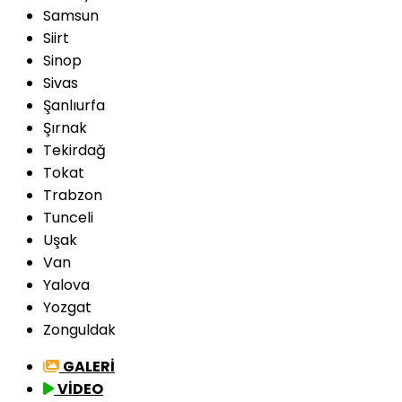
Samsun
Siirt
Sinop
Sivas
Şanlıurfa
Şırnak
Tekirdağ
Tokat
Trabzon
Tunceli
Uşak
Van
Yalova
Yozgat
Zonguldak
GALERİ
VİDEO