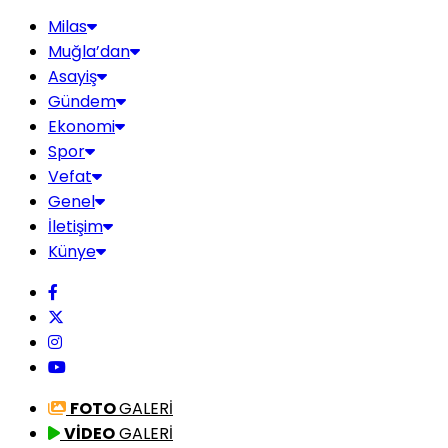
Milas
Muğla’dan
Asayiş
Gündem
Ekonomi
Spor
Vefat
Genel
İletişim
Künye
FOTO
GALERİ
VİDEO
GALERİ