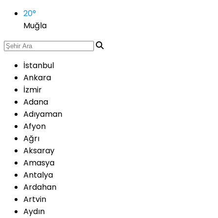
20
°
Muğla
İstanbul
Ankara
İzmir
Adana
Adıyaman
Afyon
Ağrı
Aksaray
Amasya
Antalya
Ardahan
Artvin
Aydın