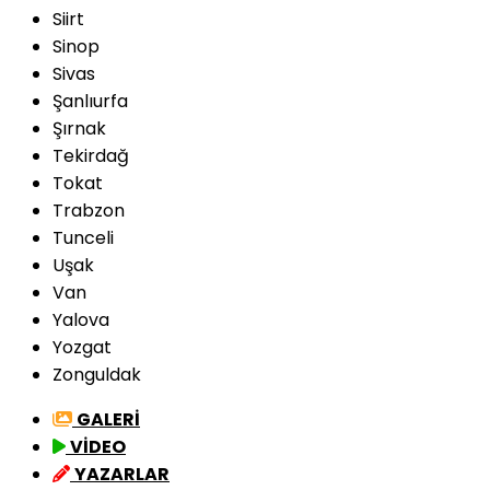
Siirt
Sinop
Sivas
Şanlıurfa
Şırnak
Tekirdağ
Tokat
Trabzon
Tunceli
Uşak
Van
Yalova
Yozgat
Zonguldak
GALERİ
VİDEO
YAZARLAR