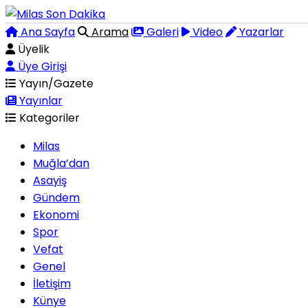
Ana Sayfa
Arama
Galeri
Video
Yazarlar
Üyelik
Üye Girişi
Yayın/Gazete
Yayınlar
Kategoriler
Milas
Muğla’dan
Asayiş
Gündem
Ekonomi
Spor
Vefat
Genel
İletişim
Künye