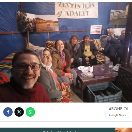
İLETIŞIM
KÜNYE
WhatsApp
İhbar Hattı
Facebook
ABONE OL
Instagram