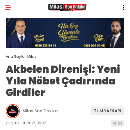
31.6
°
MUĞLA
GALERİ
VİDEO
YAZARLAR
MILAS
Ana Sayfa
›
Milas
MUĞLA’DAN
Akbelen Direnişi: Yeni
ASAYIŞ
Yıla Nöbet Çadırında
GÜNDEM
Girdiler
EKONOMI
SPOR
Milas Son Dakika
TÜM YAZILARI
VEFAT
Giriş: 02-01-2025 09:32
Milas
GENEL