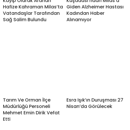
Kayıp Olarak Aranan
Kuşadası’ndan Milas’a
Hafize Kahraman Milas’ta
Giden Alzheimer Hastası
Vatandaşlar Tarafından
Kadından Haber
Sağ Salim Bulundu
Alınamıyor
Tarım Ve Orman İlçe
Esra Işık’ın Duruşması 27
Müdürlüğü Personeli
Nisan’da Görülecek
Mehmet Emin Dirik Vefat
Etti