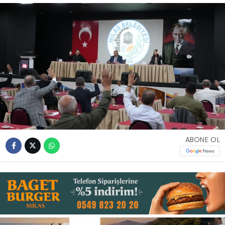
İLETIŞIM
KÜNYE
WhatsApp
İhbar Hattı
ABONE OL
Facebook
Instagram