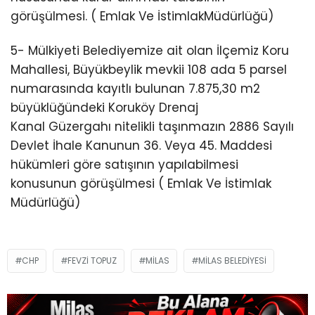
görüşülmesi. ( Emlak Ve İstimlakMüdürlüğü)
5- Mülkiyeti Belediyemize ait olan İlçemiz Koru
Mahallesi, Büyükbeylik mevkii 108 ada 5 parsel
numarasında kayıtlı bulunan 7.875,30 m2
büyüklüğündeki Koruköy Drenaj
Kanal Güzergahı nitelikli taşınmazın 2886 Sayılı
Devlet İhale Kanunun 36. Veya 45. Maddesi
hükümleri göre satışının yapılabilmesi
konusunun görüşülmesi ( Emlak Ve İstimlak
Müdürlüğü)
CHP
FEVZI TOPUZ
MILAS
MILAS BELEDIYESI