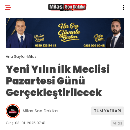
21
°
MUĞLA
GALERİ
VİDEO
YAZARLAR
MILAS
Ana Sayfa
›
Milas
MUĞLA’DAN
Yeni Yılın İlk Meclisi
ASAYIŞ
Pazartesi Günü
GÜNDEM
Gerçekleştirilecek
EKONOMI
SPOR
Milas Son Dakika
TÜM YAZILARI
VEFAT
Giriş: 03-01-2025 07:41
Milas
GENEL