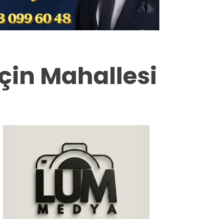
Milas
Muğla’dan
Asayiş
çin Mahallesi
Gündem
Ekonomi
Spor
Vefat
Genel
İletişim
Künye