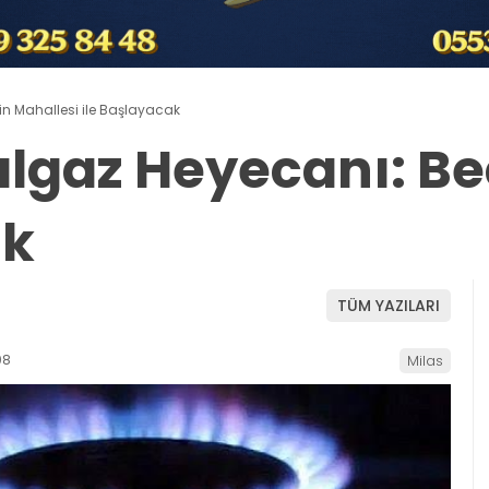
in Mahallesi ile Başlayacak
algaz Heyecanı: Be
ak
TÜM YAZILARI
08
Milas