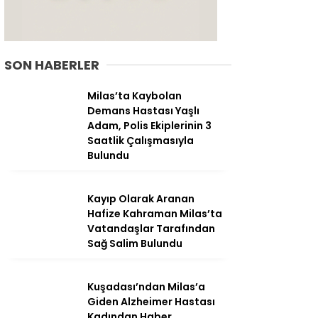
SON HABERLER
Milas’ta Kaybolan
Demans Hastası Yaşlı
Adam, Polis Ekiplerinin 3
Saatlik Çalışmasıyla
Bulundu
Kayıp Olarak Aranan
Hafize Kahraman Milas’ta
WhatsApp
Vatandaşlar Tarafından
İhbar Hattı
Sağ Salim Bulundu
Kuşadası’ndan Milas’a
Giden Alzheimer Hastası
Facebook
Kadından Haber