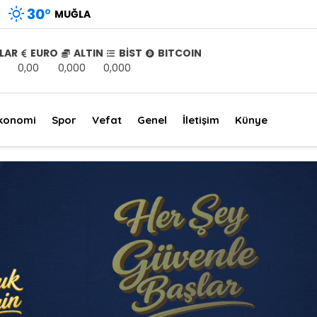
30
°
MUĞLA
LAR
EURO
ALTIN
BİST
BITCOIN
0,00
0,000
0,000
konomi
Spor
Vefat
Genel
İletişim
Künye