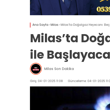
Ana Sayfa
›
Milas
›
Milas’ta Doğalgaz Heyecanı: Beç
Milas’ta Doğ
ile Başlayac
Milas Son Dakika
Giriş: 04-01-2025 11:08
Güncelleme: 04-01-2025 11: