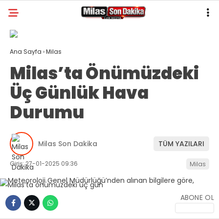
31.6
°
MUĞLA
Ana Sayfa
›
Milas
GALERİ
VİDEO
YAZARLAR
Milas’ta Önümüzdeki
MILAS
Üç Günlük Hava
MUĞLA’DAN
Durumu
ASAYIŞ
GÜNDEM
Milas Son Dakika
TÜM YAZILARI
EKONOMI
Giriş: 27-01-2025 09:36
Milas
SPOR
ABONE OL
VEFAT
GENEL