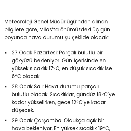
İLETIŞIM
Meteoroloji Genel Müdürlüğü’nden alınan
KÜNYE
bilgilere göre, Milas’ta önümüzdeki üç gün
boyunca hava durumu şu şekilde olacak:
WhatsApp
27 Ocak Pazartesi: Parçalı bulutlu bir
İhbar Hattı
gökyüzü bekleniyor. Gün içerisinde en
yüksek sıcaklık 17°C, en düşük sıcaklık ise
6°C olacak.
Facebook
28 Ocak Salı: Hava durumu parçalı
bulutlu olacak. Sıcaklıklar, gündüz 18°C’ye
kadar yükselirken, gece 12°C’ye kadar
düşecek.
Instagram
29 Ocak Çarşamba: Oldukça açık bir
hava bekleniyor. En yüksek sıcaklık 19°C,