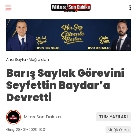
28.9
°
MUĞLA
GALERİ
VİDEO
YAZARLAR
MILAS
Ana Sayfa
›
Muğla'dan
MUĞLA’DAN
Barış Saylak Görevini
ASAYIŞ
Seyfettin Baydar’a
GÜNDEM
Devretti
EKONOMI
SPOR
Milas Son Dakika
TÜM YAZILARI
VEFAT
Giriş: 28-01-2025 13:01
Muğla'dan
GENEL