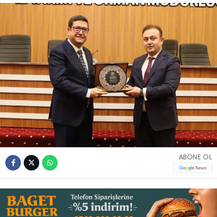
İLETIŞIM
KÜNYE
WhatsApp
İhbar Hattı
Facebook
ABONE OL
Instagram