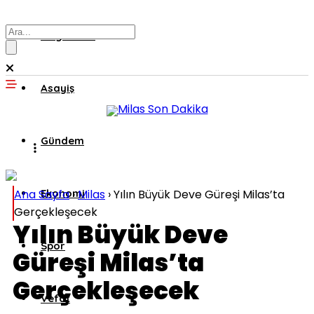
Muğla’dan
Asayiş
Gündem
Ana Sayfa
Ekonomi
›
Milas
›
Yılın Büyük Deve Güreşi Milas’ta
Gerçekleşecek
Yılın Büyük Deve
Spor
Güreşi Milas’ta
Gerçekleşecek
Vefat