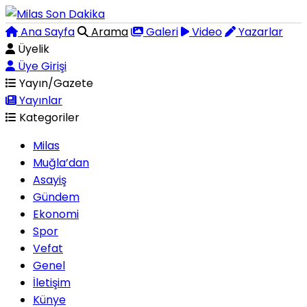
Ana Sayfa
Arama
Galeri
Video
Yazarlar
Üyelik
Üye Girişi
Yayın/Gazete
Yayınlar
Kategoriler
Milas
Muğla’dan
Asayiş
Gündem
Ekonomi
Spor
Vefat
Genel
İletişim
Künye