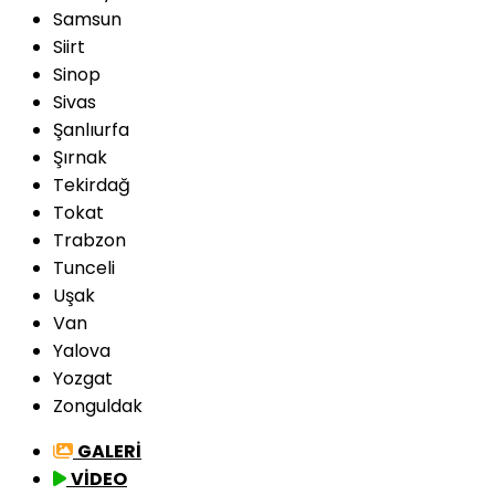
Samsun
Siirt
Sinop
Sivas
Şanlıurfa
Şırnak
Tekirdağ
Tokat
Trabzon
Tunceli
Uşak
Van
Yalova
Yozgat
Zonguldak
GALERİ
VİDEO