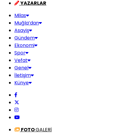
YAZARLAR
Milas
Muğla’dan
Asayiş
Gündem
Ekonomi
Spor
Vefat
Genel
İletişim
Künye
FOTO
GALERİ