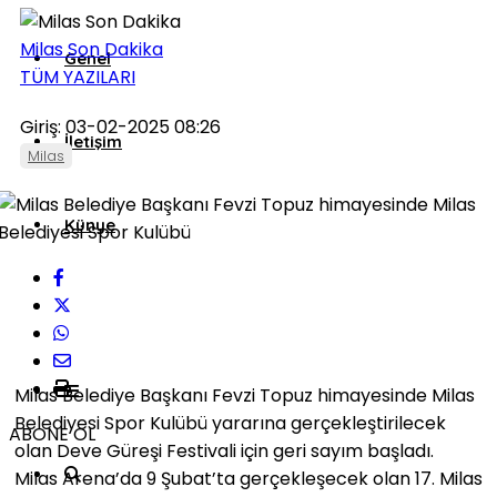
Milas Son Dakika
Genel
TÜM YAZILARI
Giriş: 03-02-2025 08:26
İletişim
Milas
Künye
Milas Belediye Başkanı Fevzi Topuz himayesinde Milas
Belediyesi Spor Kulübü yararına gerçekleştirilecek
ABONE OL
olan Deve Güreşi Festivali için geri sayım başladı.
Milas Arena’da 9 Şubat’ta gerçekleşecek olan 17. Milas