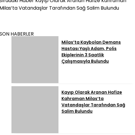
Sıradaki Haber
Kayıp Olarak Aranan Hafize Kahraman
Milas’ta Vatandaşlar Tarafından Sağ Salim Bulundu
SON HABERLER
Milas’ta Kaybolan Demans
Hastası Yaşlı Adam, Polis
Ekiplerinin 3 Saatlik
Çalışmasıyla Bulundu
Kayıp Olarak Aranan Hafize
Kahraman Milas’ta
Vatandaşlar Tarafından Sağ
Salim Bulundu