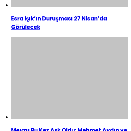
Esra Işık’ın Duruşması 27 Nisan’da
Görülecek
Mevzu Bu Kez Aşk Oldu: Mehmet Aydın ve