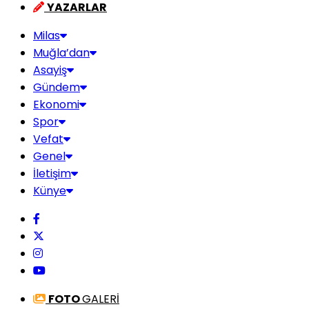
YAZARLAR
Milas
Muğla’dan
Asayiş
Gündem
Ekonomi
Spor
Vefat
Genel
İletişim
Künye
FOTO
GALERİ