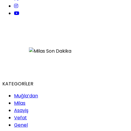
KATEGORİLER
Muğla’dan
Milas
Asayiş
Vefat
Genel