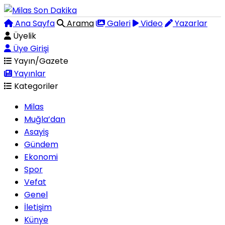
Ana Sayfa
Arama
Galeri
Video
Yazarlar
Üyelik
Üye Girişi
Yayın/Gazete
Yayınlar
Kategoriler
Milas
Muğla’dan
Asayiş
Gündem
Ekonomi
Spor
Vefat
Genel
İletişim
Künye