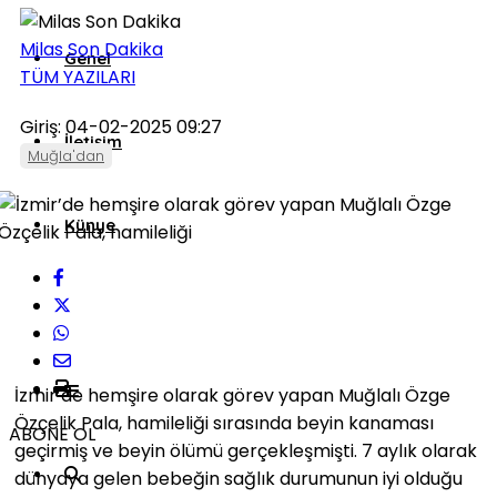
Milas Son Dakika
Genel
TÜM YAZILARI
Giriş: 04-02-2025 09:27
İletişim
Muğla'dan
Künye
İzmir’de hemşire olarak görev yapan Muğlalı Özge
Özçelik Pala, hamileliği sırasında beyin kanaması
ABONE OL
geçirmiş ve beyin ölümü gerçekleşmişti. 7 aylık olarak
dünyaya gelen bebeğin sağlık durumunun iyi olduğu