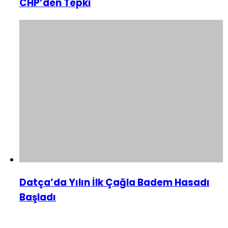
CHP’den Tepki
Datça’da Yılın İlk Çağla Badem Hasadı
Başladı