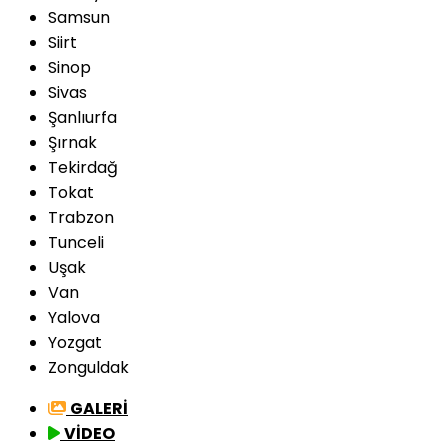
Samsun
Siirt
Sinop
Sivas
Şanlıurfa
Şırnak
Tekirdağ
Tokat
Trabzon
Tunceli
Uşak
Van
Yalova
Yozgat
Zonguldak
GALERİ
VİDEO