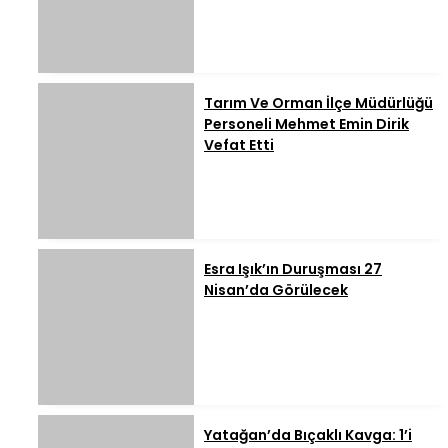
Tarım Ve Orman İlçe Müdürlüğü
Personeli Mehmet Emin Dirik
Vefat Etti
Esra Işık’ın Duruşması 27
Nisan’da Görülecek
Yatağan’da Bıçaklı Kavga: 1’i