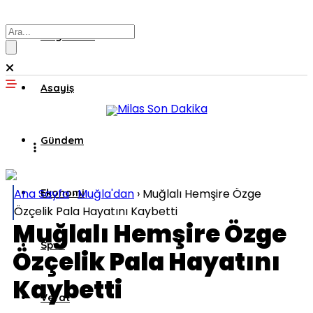
Muğla’dan
Asayiş
Gündem
Ana Sayfa
Ekonomi
›
Muğla'dan
›
Muğlalı Hemşire Özge
Özçelik Pala Hayatını Kaybetti
Muğlalı Hemşire Özge
Spor
Özçelik Pala Hayatını
Kaybetti
Vefat