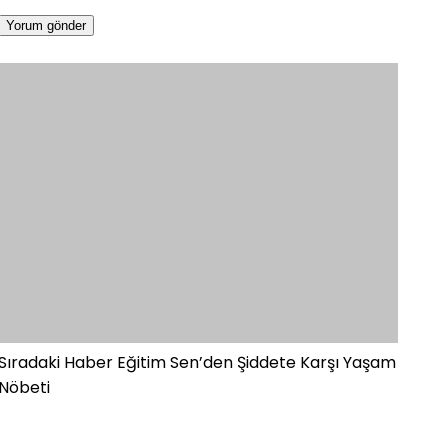
Sıradaki Haber
Eğitim Sen’den Şiddete Karşı Yaşam
Nöbeti