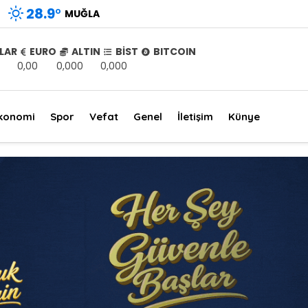
28.9
°
MUĞLA
LAR
EURO
ALTIN
BİST
BITCOIN
0,00
0,000
0,000
konomi
Spor
Vefat
Genel
İletişim
Künye