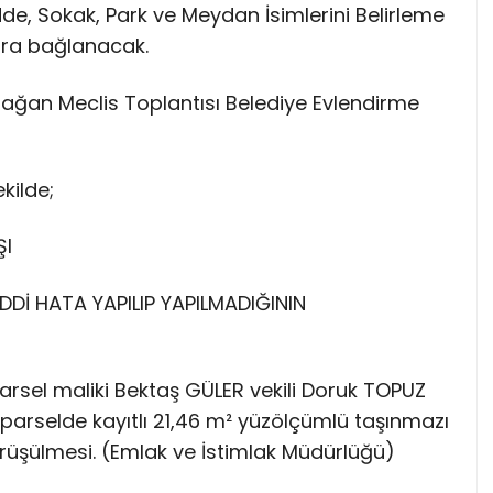
e, Sokak, Park ve Meydan İsimlerini Belirleme
ara bağlanacak.
Olağan Meclis Toplantısı Belediye Evlendirme
.
kilde;
ŞI
A MADDİ HATA YAPILIP YAPILMADIĞININ
1 parsel maliki Bektaş GÜLER vekili Doruk TOPUZ
 parselde kayıtlı 21,46 m² yüzölçümlü taşınmazı
görüşülmesi. (Emlak ve İstimlak Müdürlüğü)