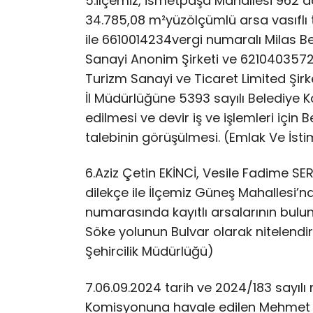
5.​İlçemiz, İsmetpaşa Mahallesi 962 ad
34.785,08 m²yüzölçümlü arsa vasıflı 
ile 6610014234vergi numaralı Milas B
Sanayi Anonim Şirketi ve 6210403572 
Turizm Sanayi ve Ticaret Limited Şirk
İl Müdürlüğüne 5393 sayılı Belediye
edilmesi ve devir iş ve işlemleri için
talebinin görüşülmesi. (Emlak Ve İst
6.​Aziz Çetin EKİNCİ, Vesile Fadime 
dilekçe ile İlçemiz Güneş Mahallesi
numarasında kayıtlı arsalarının bulun
Söke yolunun Bulvar olarak nitelendi
Şehircilik Müdürlüğü)
7.​06.09.2024 tarih ve 2024/183 sayılı 
Komisyonuna havale edilen Mehmet 