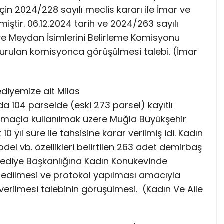
in 2024/228 sayılı meclis kararı ile İmar ve
iştir. 06.12.2024 tarih ve 2024/263 sayılı
 ve Meydan İsimlerini Belirleme Komisyonu
urulan komisyonca görüşülmesi talebi. (İmar
lediyemize ait Milas
da 104 parselde (eski 273 parsel) kayıtlı
amaçla kullanılmak üzere Muğla Büyükşehir
0 yıl süre ile tahsisine karar verilmiş idi. Kadın
l vb. özellikleri belirtilen 263 adet demirbaş
ediye Başkanlığına Kadın Konukevinde
sis edilmesi ve protokol yapılması amacıyla
verilmesi talebinin görüşülmesi. (Kadın Ve Aile