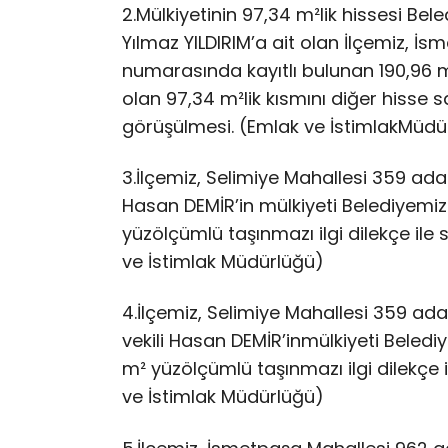
2.​Mülkiyetinin 97,34 m²lik hissesi Bel
Yılmaz YILDIRIM’a ait olan İlçemiz, 
numarasında kayıtlı bulunan 190,96 
olan 97,34 m²lik kısmını diğer hisse s
görüşülmesi. (Emlak ve İstimlakMüdü
3.​İlçemiz, Selimiye Mahallesi 359 ada 3
Hasan DEMİR’in mülkiyeti Belediyemiz
yüzölçümlü taşınmazı ilgi dilekçe ile
ve İstimlak Müdürlüğü)
4.​İlçemiz, Selimiye Mahallesi 359 ada 3
vekili Hasan DEMİR’inmülkiyeti Beledi
m² yüzölçümlü taşınmazı ilgi dilekçe 
ve İstimlak Müdürlüğü)