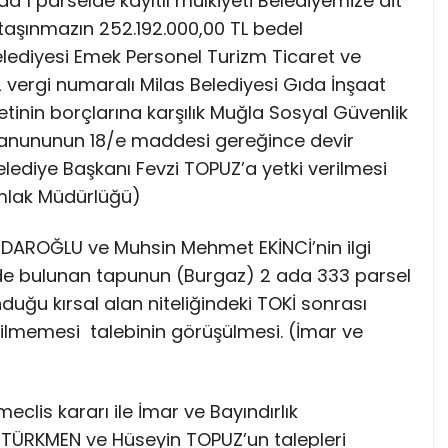
a 1 parselde kayıtlı mülkiyeti Belediyemize ait
taşınmazın 252.192.000,00 TL bedel
elediyesi Emek Personel Turizm Ticaret ve
vergi numaralı Milas Belediyesi Gıda İnşaat
etinin borçlarına karşılık Muğla Sosyal Güvenlik
 Kanununun 18/e maddesi gereğince devir
 Belediye Başkanı Fevzi TOPUZ’a yetki verilmesi
imlak Müdürlüğü)
SERDAROĞLU ve Muhsin Mehmet EKİNCİ’nin ilgi
’nde bulunan tapunun (Burgaz) 2 ada 333 parsel
duğu kırsal alan niteliğindeki TOKİ sonrası
rilmemesi talebinin görüşülmesi. (İmar ve
meclis kararı ile İmar ve Bayındırlık
TÜRKMEN ve Hüseyin TOPUZ’un talepleri