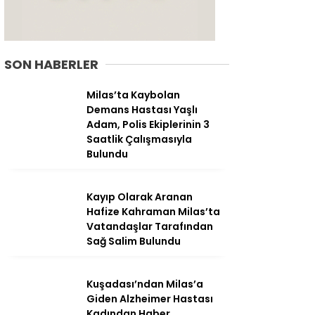
SON HABERLER
Milas’ta Kaybolan
Demans Hastası Yaşlı
Adam, Polis Ekiplerinin 3
Saatlik Çalışmasıyla
Bulundu
Kayıp Olarak Aranan
Hafize Kahraman Milas’ta
WhatsApp
Vatandaşlar Tarafından
İhbar Hattı
Sağ Salim Bulundu
Kuşadası’ndan Milas’a
Giden Alzheimer Hastası
Facebook
Kadından Haber