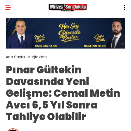
22
°
MUĞLA
GALERİ
VİDEO
YAZARLAR
MILAS
Ana Sayfa
›
Muğla'dan
MUĞLA’DAN
Pınar Gültekin
ASAYIŞ
Davasında Yeni
GÜNDEM
Gelişme: Cemal Metin
EKONOMI
Avcı 6,5 Yıl Sonra
SPOR
Tahliye Olabilir
VEFAT
GENEL