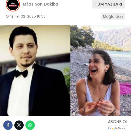
Milas Son Dakika
TÜM YAZILARI
İLETIŞIM
Giriş: 19-02-2025 16:53
Muğla'dan
KÜNYE
WhatsApp
İhbar Hattı
Facebook
Instagram
ABONE OL