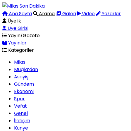
Ana Sayfa
Arama
Galeri
Video
Yazarlar
Üyelik
Üye Girişi
Yayın/Gazete
Yayınlar
Kategoriler
Milas
Muğla’dan
Asayiş
Gündem
Ekonomi
Spor
Vefat
Genel
İletişim
Künye