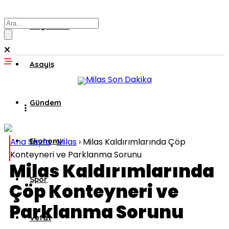
Muğla’dan
Asayiş
Gündem
Ana Sayfa
Ekonomi
›
Milas
›
Milas Kaldırımlarında Çöp
Konteyneri ve Parklanma Sorunu
Milas Kaldırımlarında
Spor
Çöp Konteyneri ve
Parklanma Sorunu
Vefat