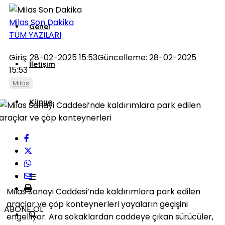
Milas Son Dakika
Genel
TÜM YAZILARI
Giriş: 28-02-2025 15:53
Güncelleme: 28-02-2025
İletişim
15:53
Milas
Künye
Milas Sanayi Caddesi’nde kaldırımlara park edilen
araçlar ve çöp konteynerleri yayaların geçişini
ABONE OL
engelliyor. Ara sokaklardan caddeye çıkan sürücüler,