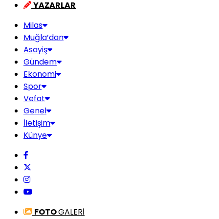
YAZARLAR
Milas
Muğla’dan
Asayiş
Gündem
Ekonomi
Spor
Vefat
Genel
İletişim
Künye
FOTO
GALERİ