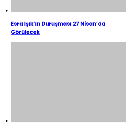
Esra Işık’ın Duruşması 27 Nisan’da
Görülecek