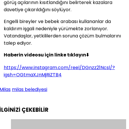
görüş açılarının kısıtlandığını belirterek kazalara
davetiye çıkarıldığını söylüyor.
Engelli bireyler ve bebek arabası kullananlar da
kaldırım işgali nedeniyle yürümekte zorlanıyor.
Vatandaşlar, yetkililerden soruna çözüm bulmalarını
talep ediyor.
Haberin videosu için linke tıklayın⬇️
https://www.instagram.com/reel/DGnzz21Ncsl/?
igsh=OGtmaXJnMjRiZTB4
Milas
milas belediyesi
İLGİNİZİ
ÇEKEBİLİR