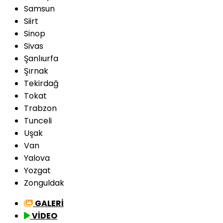
Samsun
Siirt
Sinop
Sivas
Şanlıurfa
Şırnak
Tekirdağ
Tokat
Trabzon
Tunceli
Uşak
Van
Yalova
Yozgat
Zonguldak
GALERİ
VİDEO