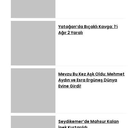
Yatağan’da Bıçaklı Kavga: 1’i
Ağır 2 Yaralı
Mevzu Bu Kez Aşk Oldu: Mehmet
Aydın ve Esra Ergüneş Dünya
Evine Girdi!
Seydikemer’de Mahsur Kalan
İnek Kurtarıldı