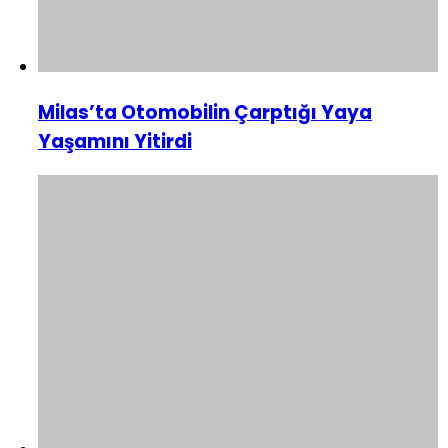
Milas’ta Otomobilin Çarptığı Yaya
Yaşamını Yitirdi