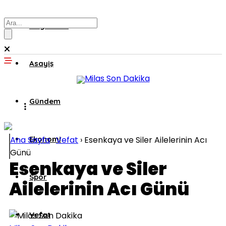
Muğla’dan
Asayiş
Gündem
Ana Sayfa
Ekonomi
›
Vefat
›
Esenkaya ve Siler Ailelerinin Acı
Günü
Esenkaya ve Siler
Spor
Ailelerinin Acı Günü
Vefat