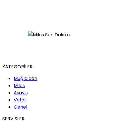
KATEGORİLER
Muğla’dan
Milas
Asayiş
Vefat
Genel
SERVİSLER