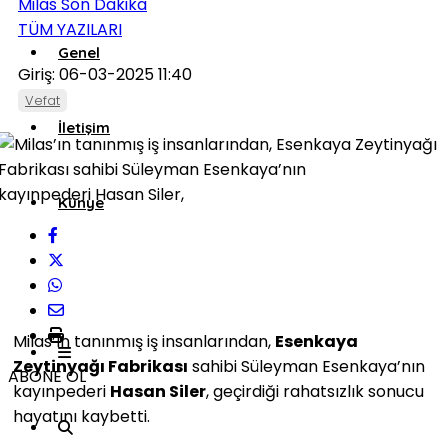
Milas Son Dakika
TÜM YAZILARI
Genel
Giriş: 06-03-2025 11:40
Vefat
İletişim
Künye
Milas’ın tanınmış iş insanlarından,
Esenkaya
Zeytinyağı Fabrikası
sahibi Süleyman Esenkaya’nın
ABONE OL
kayınpederi
Hasan Siler
, geçirdiği rahatsızlık sonucu
hayatını kaybetti.