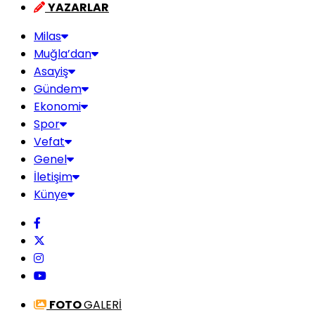
YAZARLAR
Milas
Muğla’dan
Asayiş
Gündem
Ekonomi
Spor
Vefat
Genel
İletişim
Künye
FOTO
GALERİ