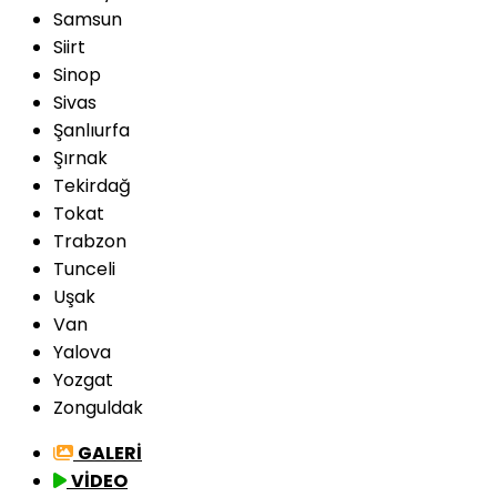
Samsun
Siirt
Sinop
Sivas
Şanlıurfa
Şırnak
Tekirdağ
Tokat
Trabzon
Tunceli
Uşak
Van
Yalova
Yozgat
Zonguldak
GALERİ
VİDEO