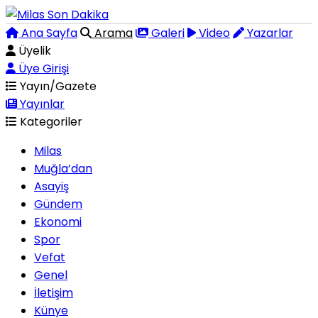
Ana Sayfa
Arama
Galeri
Video
Yazarlar
Üyelik
Üye Girişi
Yayın/Gazete
Yayınlar
Kategoriler
Milas
Muğla’dan
Asayiş
Gündem
Ekonomi
Spor
Vefat
Genel
İletişim
Künye