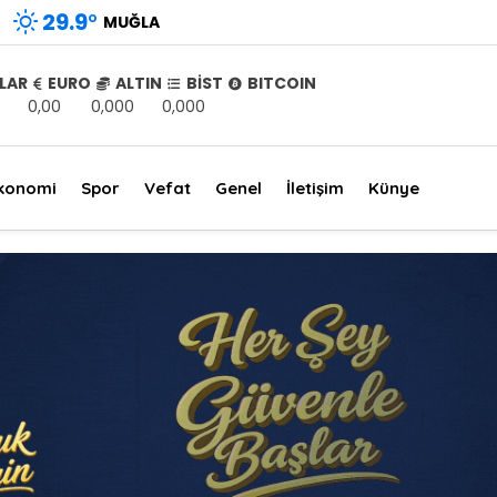
29.9
°
MUĞLA
LAR
EURO
ALTIN
BİST
BITCOIN
0,00
0,000
0,000
konomi
Spor
Vefat
Genel
İletişim
Künye