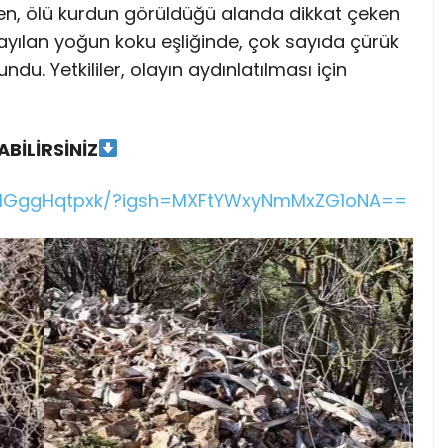
rken, ölü kurdun görüldüğü alanda dikkat çeken
ayılan yoğun koku eşliğinde, çok sayıda çürük
u. Yetkililer, olayın aydınlatılması için
ABİLİRSİNİZ
/DHGggHqtpxk/?igsh=MXFtYWxyNmMxZG1oNA==