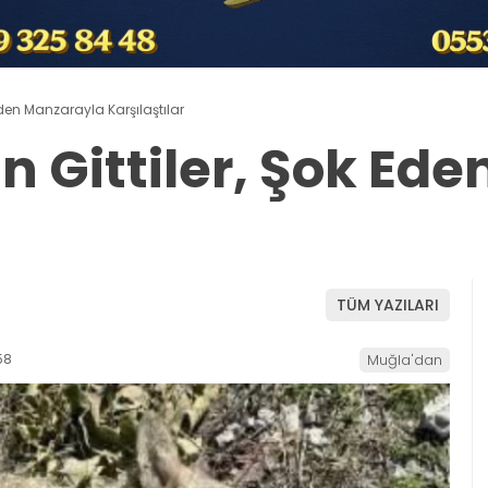
 Eden Manzarayla Karşılaştılar
in Gittiler, Şok Ed
TÜM YAZILARI
58
Muğla'dan