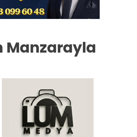
Milas
Muğla’dan
Asayiş
en Manzarayla
Gündem
Ekonomi
Spor
Vefat
Genel
İletişim
Künye