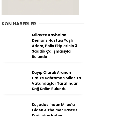
SON HABERLER
Milas’ta Kaybolan
Demans Hastası Yaşlı
Adam, Polis Ekiplerinin 3
Saatlik Çalışmasıyla
Bulundu
Kayıp Olarak Aranan
Hafize Kahraman Milas’ta
WhatsApp
Vatandaşlar Tarafından
İhbar Hattı
Sağ Salim Bulundu
Kuşadası’ndan Milas’a
Giden Alzheimer Hastası
Facebook
Kadından Haber