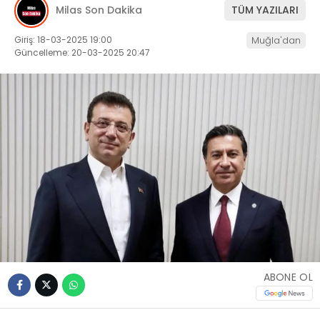
Milas Son Dakika
TÜM YAZILARI
İLETIŞIM
Giriş: 18-03-2025 19:00
Muğla'dan
Güncelleme: 20-03-2025 20:47
KÜNYE
WhatsApp
İhbar Hattı
Facebook
ABONE OL
Instagram