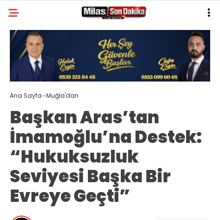
22.5
°
MUĞLA
GALERİ
VİDEO
YAZARLAR
MILAS
Ana Sayfa
›
Muğla'dan
MUĞLA’DAN
Başkan Aras’tan
ASAYIŞ
İmamoğlu’na Destek:
GÜNDEM
“Hukuksuzluk
EKONOMI
Seviyesi Başka Bir
SPOR
Evreye Geçti”
VEFAT
GENEL