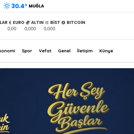
30.4
°
MUĞLA
LAR
EURO
ALTIN
BİST
BITCOIN
0,00
0,000
0,000
konomi
Spor
Vefat
Genel
İletişim
Künye