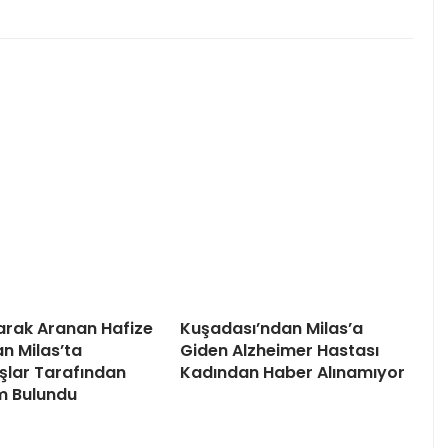
arak Aranan Hafize
Kuşadası’ndan Milas’a
 Milas’ta
Giden Alzheimer Hastası
lar Tarafından
Kadından Haber Alınamıyor
m Bulundu