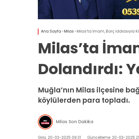
Ana Sayfa
›
Milas
›
Milas’ta İmam, Borç İddiasıyla Kö
Milas’ta İmam
Dolandırdı: Y
Muğla’nın Milas ilçesine ba
köylülerden para topladı.
Milas Son Dakika
Giriş: 20-03-2025 09:31
Güncelleme: 20-03-2025 21