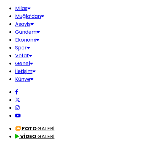
Milas
Muğla’dan
Asayiş
Gündem
Ekonomi
Spor
Vefat
Genel
İletişim
Künye
FOTO
GALERİ
VİDEO
GALERİ