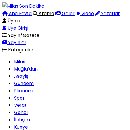
Ana Sayfa
Arama
Galeri
Video
Yazarlar
Üyelik
Üye Girişi
Yayın/Gazete
Yayınlar
Kategoriler
Milas
Muğla’dan
Asayiş
Gündem
Ekonomi
Spor
Vefat
Genel
İletişim
Künye