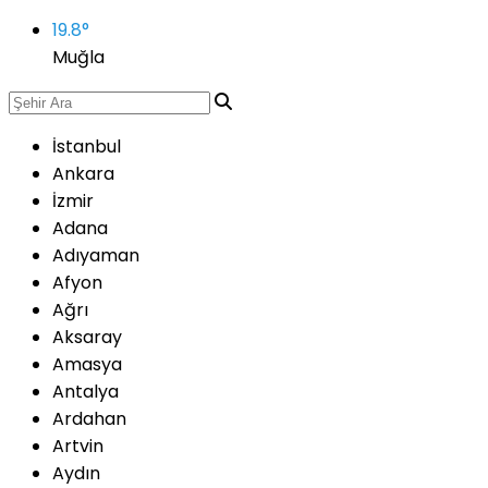
19.8
°
Muğla
İstanbul
Ankara
İzmir
Adana
Adıyaman
Afyon
Ağrı
Aksaray
Amasya
Antalya
Ardahan
Artvin
Aydın