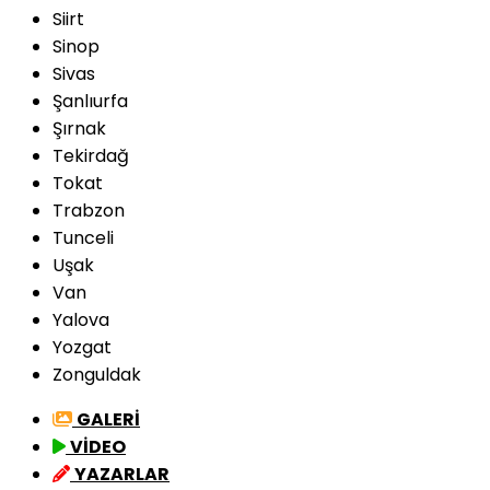
Siirt
Sinop
Sivas
Şanlıurfa
Şırnak
Tekirdağ
Tokat
Trabzon
Tunceli
Uşak
Van
Yalova
Yozgat
Zonguldak
GALERİ
VİDEO
YAZARLAR