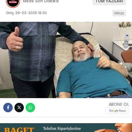
Milas Son Dakika
TÜM YAZILARI
İLETIŞIM
Giriş: 29-03-2025 18:30
Milas
KÜNYE
WhatsApp
İhbar Hattı
Facebook
ABONE OL
Instagram