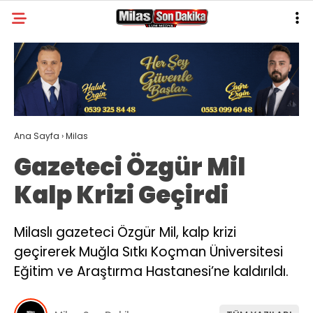
31.4
°
MUĞLA
GALERİ
VİDEO
YAZARLAR
MILAS
Ana Sayfa
›
Milas
MUĞLA’DAN
Gazeteci Özgür Mil
ASAYIŞ
Kalp Krizi Geçirdi
GÜNDEM
EKONOMI
Milaslı gazeteci Özgür Mil, kalp krizi
geçirerek Muğla Sıtkı Koçman Üniversitesi
SPOR
Eğitim ve Araştırma Hastanesi’ne kaldırıldı.
VEFAT
GENEL