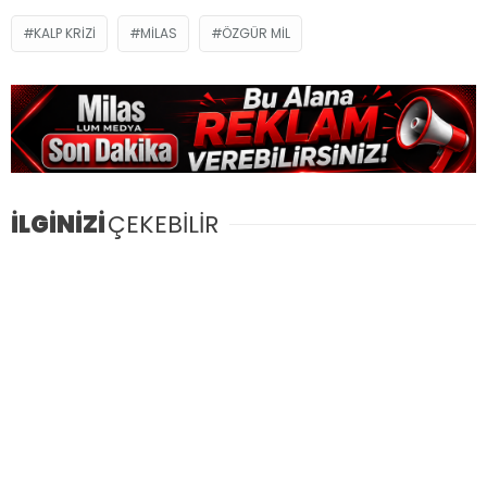
KALP KRIZI
MILAS
ÖZGÜR MIL
İLGİNİZİ
ÇEKEBİLİR