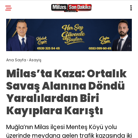
21
°
MUĞLA
GALERİ
VİDEO
YAZARLAR
MILAS
Ana Sayfa
›
Asayiş
MUĞLA’DAN
Milas’ta Kaza: Ortalık
ASAYIŞ
Savaş Alanına Döndü
GÜNDEM
Yaralılardan Biri
EKONOMI
Kayıplara Karıştı
SPOR
VEFAT
Muğla’nın Milas ilçesi Menteş Köyü yolu
üzerinde meydana gelen trafik kazasında iki
GENEL