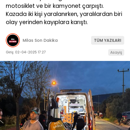
motosiklet ve bir kamyonet çarpıştı.
İLETIŞIM
Kazada iki kişi yaralanırken, yaralılardan biri
olay yerinden kayıplara karıştı.
KÜNYE
Milas Son Dakika
TÜM YAZILARI
WhatsApp
İhbar Hattı
Giriş: 02-04-2025 17:27
Asayiş
Facebook
Instagram