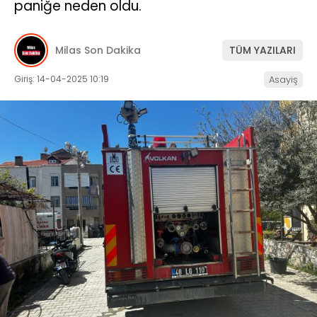
paniğe neden oldu.
İLETIŞIM
Milas Son Dakika
TÜM YAZILARI
KÜNYE
Giriş: 14-04-2025 10:19
Asayiş
WhatsApp
İhbar Hattı
Facebook
Instagram