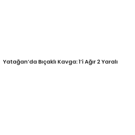
Yatağan’da Bıçaklı Kavga: 1’i Ağır 2 Yaralı