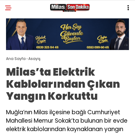
20.5
°
MUĞLA
GALERİ
VİDEO
YAZARLAR
MILAS
Ana Sayfa
›
Asayiş
MUĞLA’DAN
Milas’ta Elektrik
ASAYIŞ
Kablolarından Çıkan
GÜNDEM
Yangın Korkuttu
EKONOMI
SPOR
Muğla’nın Milas ilçesine bağlı Cumhuriyet
Mahallesi Memur Sokak’ta bulunan bir evde
VEFAT
elektrik kablolarından kaynaklanan yangın
GENEL