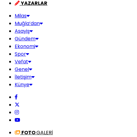
YAZARLAR
Milas
Muğla’dan
Asayiş
Gündem
Ekonomi
Spor
Vefat
Genel
İletişim
Künye
FOTO
GALERİ