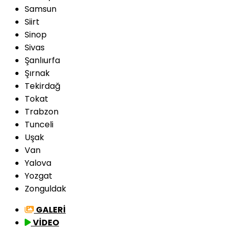
Samsun
Siirt
Sinop
Sivas
Şanlıurfa
Şırnak
Tekirdağ
Tokat
Trabzon
Tunceli
Uşak
Van
Yalova
Yozgat
Zonguldak
GALERİ
VİDEO