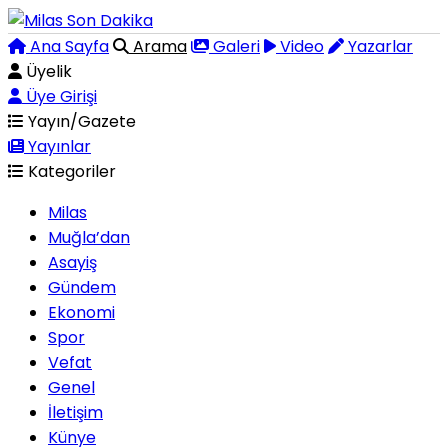
Ana Sayfa
Arama
Galeri
Video
Yazarlar
Üyelik
Üye Girişi
Yayın/Gazete
Yayınlar
Kategoriler
Milas
Muğla’dan
Asayiş
Gündem
Ekonomi
Spor
Vefat
Genel
İletişim
Künye