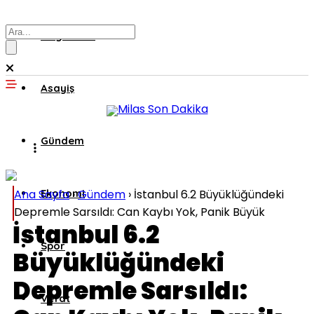
Muğla’dan
Asayiş
Gündem
Ana Sayfa
Ekonomi
›
Gündem
›
İstanbul 6.2 Büyüklüğündeki
Depremle Sarsıldı: Can Kaybı Yok, Panik Büyük
İstanbul 6.2
Spor
Büyüklüğündeki
Depremle Sarsıldı:
Vefat