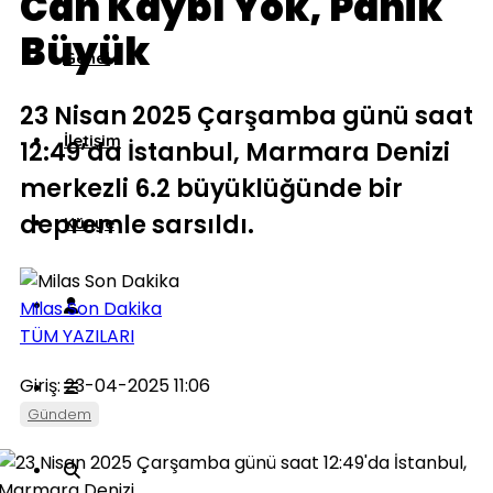
Can Kaybı Yok, Panik
Büyük
Genel
23 Nisan 2025 Çarşamba günü saat
İletişim
12:49’da İstanbul, Marmara Denizi
merkezli 6.2 büyüklüğünde bir
depremle sarsıldı.
Künye
Milas Son Dakika
TÜM YAZILARI
Giriş: 23-04-2025 11:06
Gündem