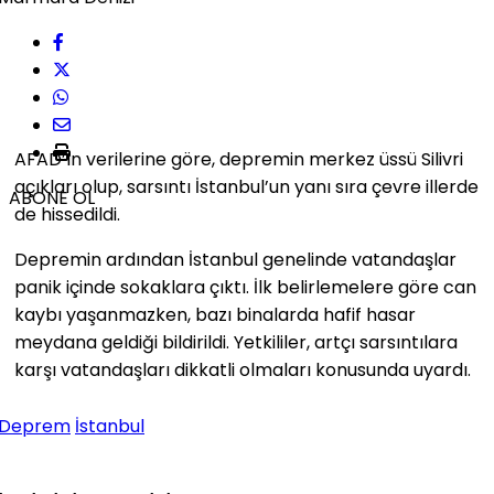
AFAD’ın verilerine göre, depremin merkez üssü Silivri
açıkları olup, sarsıntı İstanbul’un yanı sıra çevre illerde
ABONE OL
de hissedildi.
Depremin ardından İstanbul genelinde vatandaşlar
panik içinde sokaklara çıktı. İlk belirlemelere göre can
kaybı yaşanmazken, bazı binalarda hafif hasar
meydana geldiği bildirildi. Yetkililer, artçı sarsıntılara
karşı vatandaşları dikkatli olmaları konusunda uyardı.
Deprem
İstanbul