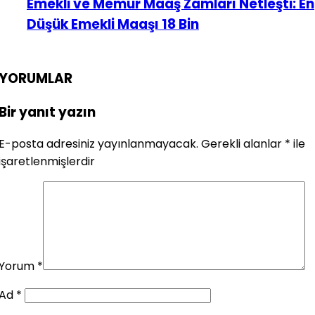
Emekli ve Memur Maaş Zamları Netleşti: En
Düşük Emekli Maaşı 18 Bin
YORUMLAR
Bir yanıt yazın
E-posta adresiniz yayınlanmayacak.
Gerekli alanlar
*
ile
işaretlenmişlerdir
Yorum
*
Ad
*