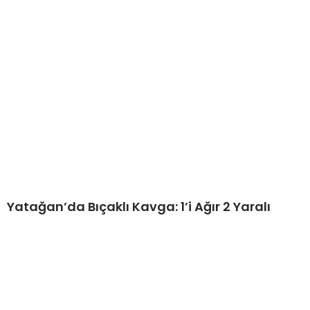
Yatağan’da Bıçaklı Kavga: 1’i Ağır 2 Yaralı