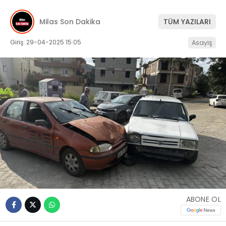
İLETIŞIM
Milas Son Dakika
TÜM YAZILARI
KÜNYE
Giriş: 29-04-2025 15:05
Asayiş
WhatsApp
İhbar Hattı
Facebook
ABONE OL
Instagram