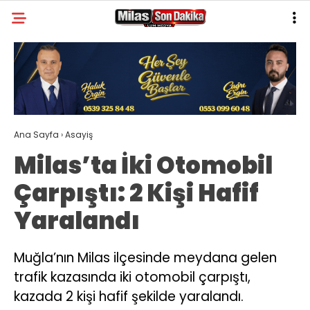
26.4
°
MUĞLA
GALERİ
VİDEO
YAZARLAR
MILAS
Ana Sayfa
›
Asayiş
MUĞLA’DAN
Milas’ta İki Otomobil
ASAYIŞ
Çarpıştı: 2 Kişi Hafif
GÜNDEM
Yaralandı
EKONOMI
SPOR
Muğla’nın Milas ilçesinde meydana gelen
trafik kazasında iki otomobil çarpıştı,
VEFAT
kazada 2 kişi hafif şekilde yaralandı.
GENEL