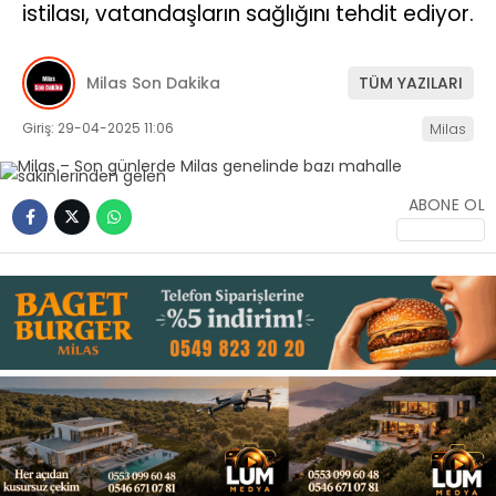
istilası, vatandaşların sağlığını tehdit ediyor.
İLETIŞIM
Milas Son Dakika
TÜM YAZILARI
KÜNYE
Giriş: 29-04-2025 11:06
Milas
WhatsApp
İhbar Hattı
ABONE OL
Facebook
Instagram