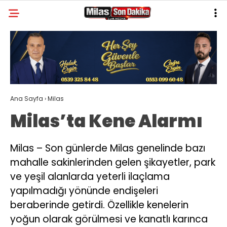
30.4
°
MUĞLA
GALERİ
VİDEO
YAZARLAR
MILAS
Ana Sayfa
›
Milas
MUĞLA’DAN
Milas’ta Kene Alarmı
ASAYIŞ
GÜNDEM
Milas – Son günlerde Milas genelinde bazı
mahalle sakinlerinden gelen şikayetler, park
EKONOMI
ve yeşil alanlarda yeterli ilaçlama
SPOR
yapılmadığı yönünde endişeleri
beraberinde getirdi. Özellikle kenelerin
VEFAT
yoğun olarak görülmesi ve kanatlı karınca
GENEL