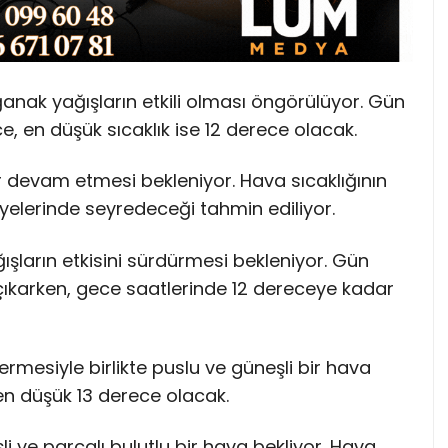
ğanak yağışların etkili olması öngörülüyor. Gün
e, en düşük sıcaklık ise 12 derece olacak.
er devam etmesi bekleniyor. Hava sıcaklığının
iyelerinde seyredeceği tahmin ediliyor.
ların etkisini sürdürmesi bekleniyor. Gün
çıkarken, gece saatlerinde 12 dereceye kadar
 ermesiyle birlikte puslu ve güneşli bir hava
en düşük 13 derece olacak.
eşli ve parçalı bulutlu bir hava bekliyor. Hava