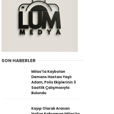
SON HABERLER
Milas’ta Kaybolan
Demans Hastası Yaşlı
WhatsApp
Adam, Polis Ekiplerinin 3
İhbar Hattı
Saatlik Çalışmasıyla
Bulundu
Kayıp Olarak Aranan
Facebook
Hafize Kahraman Milas’ta