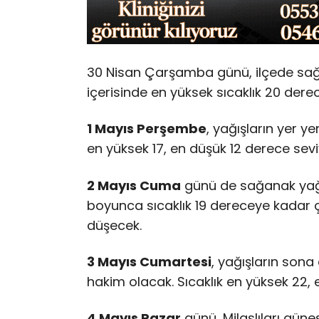
30 Nisan Çarşamba günü
, ilçede sa
içerisinde en yüksek sıcaklık 20 derec
1 Mayıs Perşembe
, yağışların yer y
en yüksek 17, en düşük 12 derece sev
2 Mayıs Cuma
günü
de sağanak yağış
boyunca sıcaklık 19 dereceye kadar 
düşecek.
3 Mayıs Cumartesi
, yağışların sona
hakim olacak. Sıcaklık en yüksek 22, 
4 Mayıs Pazar
günü
, Milaslıları gün