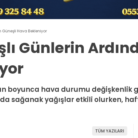
n Güneşli Hava Bekleniyor
şlı Günlerin Ardın
yor
ün boyunca hava durumu değişkenlik gö
nda sağanak yağışlar etkili olurken, ha
TÜM YAZILARI