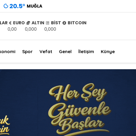
20.5
°
MUĞLA
LAR
EURO
ALTIN
BİST
BITCOIN
0,00
0,000
0,000
konomi
Spor
Vefat
Genel
İletişim
Künye