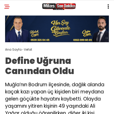
22.1
°
MUĞLA
GALERİ
VİDEO
YAZARLAR
MILAS
Ana Sayfa
›
Vefat
MUĞLA’DAN
Define Uğruna
ASAYIŞ
Canından Oldu
GÜNDEM
EKONOMI
Muğla’nın Bodrum ilçesinde, dağlık alanda
kaçak kazı yapan üç kişiden biri meydana
SPOR
gelen göçükte hayatını kaybetti. Olayda
VEFAT
yaşamını yitiren kişinin 49 yaşındaki Ali
Yağar olduğu öğrenilirken, diğer iki kişi
GENEL